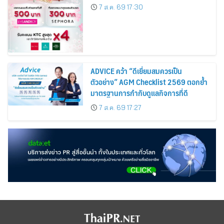
Cardmembers Spending on
7 ส.ค. 69 17:30
Cosmetics Rises 26%
ADVICE คว้า “ดีเยี่ยมสมควรเป็น
ตัวอย่าง” AGM Checklist 2569 ตอกย้ำ
มาตรฐานการกำกับดูแลกิจการที่ดี
7 ส.ค. 69 17:27