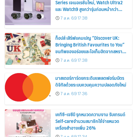
Series เจเนอเรชันใหม่, Watch Ultra2
และ Watch9 สูงกว่ารุ่นก่อนหน้ากว่า
30%
7 ส.ค. 69 17:38
ท็อปส์ เสิร์ฟแคมเปญ “Discover UK:
Bringing British Favourites to You”
ขนทัพของอร่อยและไอเท็มฮิตจากสหราช
อาณาจักร ส่งตรงถึงมือตั้งแต่วันนี้ – 18
7 ส.ค. 69 17:38
สิงหาคมนี้
มาสเตอร์การ์ดยกระดับแพลตฟอร์มบัตร
ดิจิทัลด้วยระบบควบคุมความปลอดภัยใหม่
7 ส.ค. 69 17:36
เคทีซี–เจซีบี รุกหมวดความงาม รับเทรนด์
Self-careจำนวนสมาชิกใช้จ่ายหมวด
เครื่องสำอางเพิ่ม 26%
7 ส.ค. 69 17:34