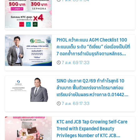
PHOL คว้าคะแนน AGM Checklist 100
คะแนนเต็ม ระดับ “ดีเยี่ยม” ต่อเนื่องเป็นปีที่
7 ตอกย้ำการดำเนินธุรกิจตามหลักธร
รมาภิบาล โปร่งใส สร้างความเชื่อมั่นผู้ถือ
7 ส.ค. 69 17:33
หุ้น
SINO ประกาศ Q2/69 ทำกำไรสุทธิ 10
ล้านบาท ฟื้นตัวแกร่งจากไตรมาสก่อน
เตรียมจ่ายปันผลระหว่างกาล 0.014423
บาทต่อหุ้น ครึ่งปีหลังมุ่งเติบโตต่อเนื่อง
7 ส.ค. 69 17:33
KTC and JCB Tap Growing Self-Care
Trend with Expanded Beauty
Privileges Number of KTC JCB