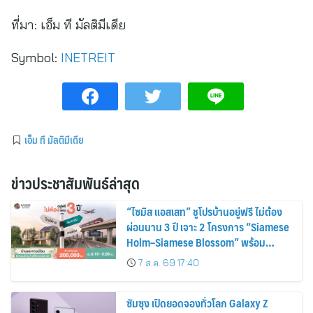
ที่มา:
เอ็ม ที มัลติมีเดีย
Symbol:
INETREIT
เอ็ม ที มัลติมีเดีย
ข่าวประชาสัมพันธ์ล่าสุด
“ไซมิส แอสเสท” ชูโปรบ้านอยู่ฟรี ไม่ต้อง
ผ่อนนาน 3 ปี เจาะ 2 โครงการ “Siamese
Holm–Siamese Blossom” พร้อม
ส่วนลดและสิทธิพิเศษถึง 31 สิงหาคม
7 ส.ค. 69 17:40
2569
ซัมซุง เปิดยอดจองทั่วโลก Galaxy Z