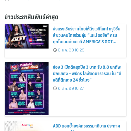
ข่าวประชาสัมพันธ์ล่าสุด
ส่งแรงเชียร์จากไทยให้ถึงเวทีโลก! ทรูวิชั่น
ส์ ชวนคนไทยร่วมลุ้น “เนเน่ รอยัล” ครบ
ทุกโมเมนต์บนเวที AMERICA’S GOT
TALENT SEASON 21
6 ส.ค. 69 10:29
ช่อง 3 เปิดดีลสุดปัง 3 บาท รับ 8.8 ยกทัพ
นักแสดง – พิธีกร ไลฟ์สดมาราธอน ใน “ดี
ลดีที่ตึกเตย 24 ชั่วโมง”
6 ส.ค. 69 10:27
ADD ตอกย้ำองค์กรธรรมาภิบาล ประกาศ