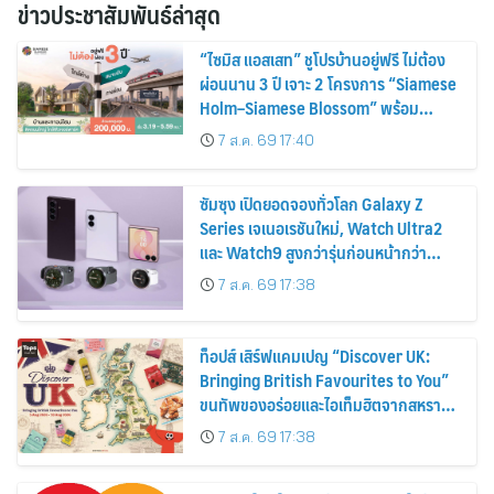
ข่าวประชาสัมพันธ์ล่าสุด
“ไซมิส แอสเสท” ชูโปรบ้านอยู่ฟรี ไม่ต้อง
ผ่อนนาน 3 ปี เจาะ 2 โครงการ “Siamese
Holm–Siamese Blossom” พร้อม
ส่วนลดและสิทธิพิเศษถึง 31 สิงหาคม
7 ส.ค. 69 17:40
2569
ซัมซุง เปิดยอดจองทั่วโลก Galaxy Z
Series เจเนอเรชันใหม่, Watch Ultra2
และ Watch9 สูงกว่ารุ่นก่อนหน้ากว่า
30%
7 ส.ค. 69 17:38
ท็อปส์ เสิร์ฟแคมเปญ “Discover UK:
Bringing British Favourites to You”
ขนทัพของอร่อยและไอเท็มฮิตจากสหราช
อาณาจักร ส่งตรงถึงมือตั้งแต่วันนี้ – 18
7 ส.ค. 69 17:38
สิงหาคมนี้