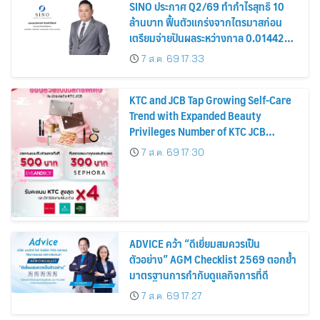
SINO ประกาศ Q2/69 ทำกำไรสุทธิ 10
ล้านบาท ฟื้นตัวแกร่งจากไตรมาสก่อน
เตรียมจ่ายปันผลระหว่างกาล 0.014423
บาทต่อหุ้น ครึ่งปีหลังมุ่งเติบโตต่อเนื่อง
7 ส.ค. 69 17:33
KTC and JCB Tap Growing Self-Care
Trend with Expanded Beauty
Privileges Number of KTC JCB
Cardmembers Spending on
7 ส.ค. 69 17:30
Cosmetics Rises 26%
ADVICE คว้า “ดีเยี่ยมสมควรเป็น
ตัวอย่าง” AGM Checklist 2569 ตอกย้ำ
มาตรฐานการกำกับดูแลกิจการที่ดี
7 ส.ค. 69 17:27