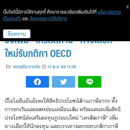
X
เว็บไซต์นี้มีการใช้งานคุกกี้ ศึกษารายละเอียดเพิ่มเติมได้ที่
นโยบายความ
เป็นส่วนตัว
และ
ข้อตกลงการใช้บริการ
บีโอไอแจงยังให้สิทธิประโยชน์ภาษี
ชงเพิ่ม “เครดิตภาษี” ทางเลือก
รับทราบ
ใหม่รับกติกา OECD
เศรษฐกิจ/การเงิน
13 พ.ย. 68 17:00
บีโอไอยืนยันยังคงให้สิทธิประโยชน์ด้านภาษีอากร ทั้ง
การยกเว้นและลดหย่อนเหมือนเดิม พร้อมเสนอเพิ่มสิทธิ
ประโยชน์ส่งเสริมลงทุนรูปแบบใหม่ “เครดิตภาษี” เพิ่ม
ทางเลือกให้นักลงทุน และบรรเทาผลกระทบกติกาภาษี