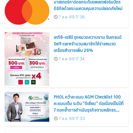
มาสเตอร์การ์ดยกระดับแพลตฟอร์มบัตร
ดิจิทัลด้วยระบบควบคุมความปลอดภัยใหม่
7 ส.ค. 69 17:36
เคทีซี–เจซีบี รุกหมวดความงาม รับเทรนด์
Self-careจำนวนสมาชิกใช้จ่ายหมวด
เครื่องสำอางเพิ่ม 26%
7 ส.ค. 69 17:34
PHOL คว้าคะแนน AGM Checklist 100
คะแนนเต็ม ระดับ “ดีเยี่ยม” ต่อเนื่องเป็นปีที่
7 ตอกย้ำการดำเนินธุรกิจตามหลักธร
รมาภิบาล โปร่งใส สร้างความเชื่อมั่นผู้ถือ
7 ส.ค. 69 17:33
หุ้น