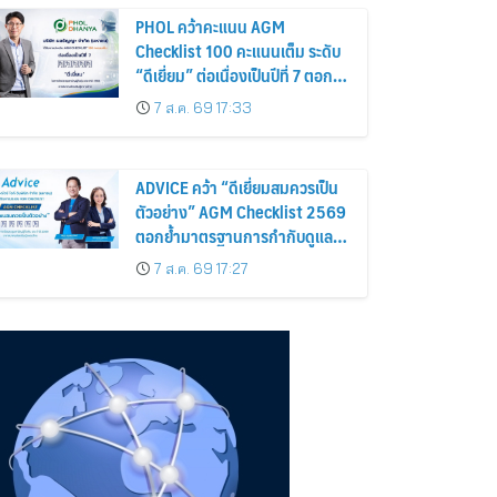
PHOL คว้าคะแนน AGM
Checklist 100 คะแนนเต็ม ระดับ
“ดีเยี่ยม” ต่อเนื่องเป็นปีที่ 7 ตอกย้ำ
การดำเนินธุรกิจตามหลักธรรมาภิ
7 ส.ค. 69 17:33
บาล โปร่งใส สร้างความเชื่อมั่นผู้
ถือหุ้น
ADVICE คว้า “ดีเยี่ยมสมควรเป็น
ตัวอย่าง” AGM Checklist 2569
ตอกย้ำมาตรฐานการกำกับดูแล
กิจการที่ดี
7 ส.ค. 69 17:27