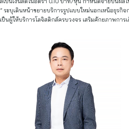
ลเป็นเงินสดในอัตรา 0.10 บาท/หุ้น กำหนดจ่ายปันผลในว
ร” ระบุเดินหน้าขยายบริการรูปแบบใหม่นอกเหนือธุรกิ
ละเป็นผู้ให้บริการโลจิสติกส์ครบวงจร เสริมศักยภาพกา