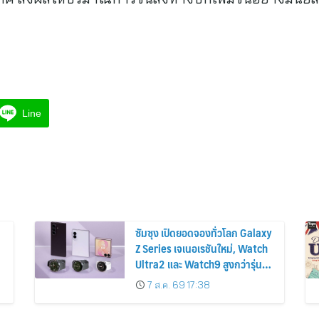
Line
ซัมซุง เปิดยอดจองทั่วโลก Galaxy
Z Series เจเนอเรชันใหม่, Watch
Ultra2 และ Watch9 สูงกว่ารุ่น
ก่อนหน้ากว่า 30%
7 ส.ค. 69 17:38