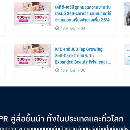
เคทีซี–เจซีบี รุกหมวดความงาม รับ
เทรนด์ Self-careจำนวนสมาชิกใช้
จ่ายหมวดเครื่องสำอางเพิ่ม 26%
7 ส.ค. 69 17:34
KTC and JCB Tap Growing
Self-Care Trend with
Expanded Beauty Privileges
น
Number of KTC JCB
7 ส.ค. 69 17:30
Cardmembers Spending on
Cosmetics Rises 26%