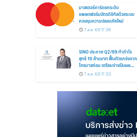
มาสเตอร์การ์ดยกระดับ
แพลตฟอร์มบัตรดิจิทัลด้วยระบบ
ควบคุมความปลอดภัยใหม่
7 ส.ค. 69 17:36
SINO ประกาศ Q2/69 ทำกำไร
สุทธิ 10 ล้านบาท ฟื้นตัวแกร่งจาก
ไตรมาสก่อน เตรียมจ่ายปันผล
ระหว่างกาล 0.014423 บาทต่อหุ้
7 ส.ค. 69 17:33
ครึ่งปีหลังมุ่งเติบโตต่อเนื่อง