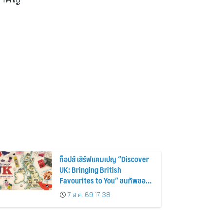
ท็อปส์ เสิร์ฟแคมเปญ “Discover
UK: Bringing British
Favourites to You” ขนทัพของ
อร่อยและไอเท็มฮิตจากสหราช
7 ส.ค. 69 17:38
อาณาจักร ส่งตรงถึงมือตั้งแต่วัน
นี้ – 18 สิงหาคมนี้