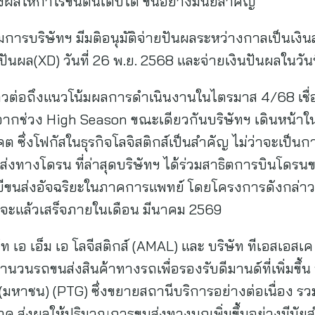
งผลให้กำไรขั้นต้นเติบโต ขึ้นอย่างมีนัยสำคัญ
มการบริษัทฯ มีมติอนุมัติจ่ายปันผลระหว่างกาลเป็นเงิน
ิปันผล(XD) วันที่ 26 พ.ย. 2568 และจ่ายเงินปันผลในวันท
าวต่อถึงแนวโน้มผลการดำเนินงานในไตรมาส 4/68 เชื่อ
้นจากช่วง High Season ขณะเดียวกันบริษัทฯ เดินหน้
คต ซึ่งโฟกัสในธุรกิจโลจิสติกส์เป็นสำคัญ ไม่ว่าจะเป็
งทางโดรน ที่ล่าสุดบริษัทฯ ได้ร่วมสาธิตการบินโดรนข
นส่งอัจฉริยะในภาคการแพทย์ โดยโครงการดังกล่าวมีร
าจะแล้วเสร็จภายในเดือน มีนาคม 2569
ัท เอ เอ็ม เอ โลจีสติกส์ (AMAL) และ บริษัท ทีเอสเอสเค 
จำนวนรถขนส่งสินค้าทางรถเพื่อรองรับดีมานด์ที่เพิ่มขึ้น
ด (มหาชน) (PTG) ซึ่งขยายสถานีบริการอย่างต่อเนื่อง รวม
ค ส่งผลให้ปริมาณการขนส่งทางบกเพิ่มขึ้นอย่างมีนัย