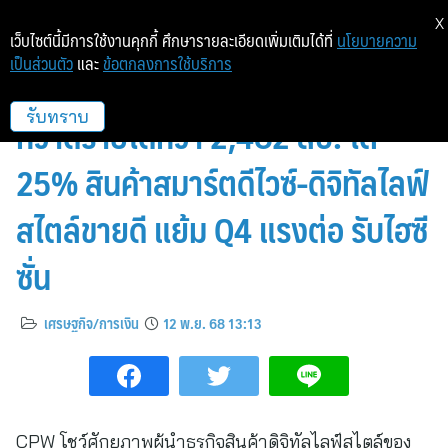
X
เว็บไซต์นี้มีการใช้งานคุกกี้ ศึกษารายละเอียดเพิ่มเติมได้ที่
นโยบายความ
เป็นส่วนตัว
และ
ข้อตกลงการใช้บริการ
CPW งบ Q3/68 ฟอร์มสวย!
กวาดรายได้กว่า 2,482 ลบ. โต
รับทราบ
25% สินค้าสมาร์ตดีไวซ์-ดิจิทัลไลฟ์
สไตล์ขายดี แย้ม Q4 แรงต่อ รับไฮซี
ซั่น
เศรษฐกิจ/การเงิน
12 พ.ย. 68 13:13
CPW โชว์ศักยภาพผู้นำธุรกิจสินค้าดิจิทัลไลฟ์สไตล์ของ