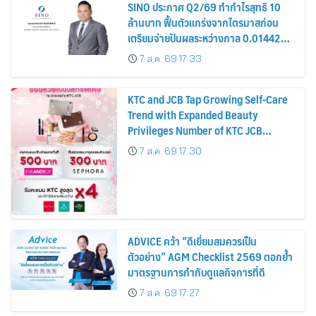
SINO ประกาศ Q2/69 ทำกำไรสุทธิ 10
ล้านบาท ฟื้นตัวแกร่งจากไตรมาสก่อน
เตรียมจ่ายปันผลระหว่างกาล 0.014423
บาทต่อหุ้น ครึ่งปีหลังมุ่งเติบโตต่อเนื่อง
7 ส.ค. 69 17:33
KTC and JCB Tap Growing Self-Care
Trend with Expanded Beauty
Privileges Number of KTC JCB
Cardmembers Spending on
7 ส.ค. 69 17:30
Cosmetics Rises 26%
ADVICE คว้า “ดีเยี่ยมสมควรเป็น
ตัวอย่าง” AGM Checklist 2569 ตอกย้ำ
มาตรฐานการกำกับดูแลกิจการที่ดี
7 ส.ค. 69 17:27