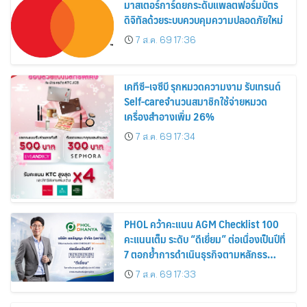
มาสเตอร์การ์ดยกระดับแพลตฟอร์มบัตร
ดิจิทัลด้วยระบบควบคุมความปลอดภัยใหม่
7 ส.ค. 69 17:36
เคทีซี–เจซีบี รุกหมวดความงาม รับเทรนด์
Self-careจำนวนสมาชิกใช้จ่ายหมวด
เครื่องสำอางเพิ่ม 26%
7 ส.ค. 69 17:34
PHOL คว้าคะแนน AGM Checklist 100
คะแนนเต็ม ระดับ “ดีเยี่ยม” ต่อเนื่องเป็นปีที่
7 ตอกย้ำการดำเนินธุรกิจตามหลักธร
รมาภิบาล โปร่งใส สร้างความเชื่อมั่นผู้ถือ
7 ส.ค. 69 17:33
หุ้น