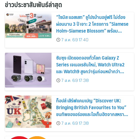
ข่าวประชาสัมพันธ์ล่าสุด
“ไซมิส แอสเสท” ชูโปรบ้านอยู่ฟรี ไม่ต้อง
ผ่อนนาน 3 ปี เจาะ 2 โครงการ “Siamese
Holm–Siamese Blossom” พร้อม
ส่วนลดและสิทธิพิเศษถึง 31 สิงหาคม
7 ส.ค. 69 17:40
2569
ซัมซุง เปิดยอดจองทั่วโลก Galaxy Z
Series เจเนอเรชันใหม่, Watch Ultra2
และ Watch9 สูงกว่ารุ่นก่อนหน้ากว่า
30%
7 ส.ค. 69 17:38
ท็อปส์ เสิร์ฟแคมเปญ “Discover UK:
Bringing British Favourites to You”
ขนทัพของอร่อยและไอเท็มฮิตจากสหราช
อาณาจักร ส่งตรงถึงมือตั้งแต่วันนี้ – 18
7 ส.ค. 69 17:38
สิงหาคมนี้