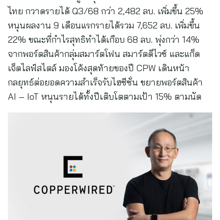
ไทย กวาดรายได้ Q3/68 กว่า 2,482 ลบ. เพิ่มขึ้น 25%
หนุนผลงาน 9 เดือนแรกรายได้รวม 7,652 ลบ. เพิ่มขึ้น
22% ขณะที่กำไรสุทธิทำได้เกือบ 68 ลบ. พุ่งกว่า 14%
จากพอร์ตสินค้ากลุ่มสมาร์ตโฟน สมาร์ตดีไวซ์ และแก็ด
เจ็ตไลฟ์สไตล์ มองโค้งสุดท้ายของปี CPW เดินหน้า
กลยุทธ์ต่อยอดความสำเร็จรับไฮซีซั่น ขยายพอร์ตสินค้า
AI – IoT หนุนรายได้ทั้งปีเติบโตตามเป้า 15% ตามนัด