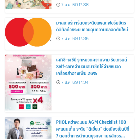
อาณาจักร ส่งตรงถึงมือตั้งแต่วันนี้ – 18
7 ส.ค. 69 17:38
สิงหาคมนี้
มาสเตอร์การ์ดยกระดับแพลตฟอร์มบัตร
ดิจิทัลด้วยระบบควบคุมความปลอดภัยใหม่
7 ส.ค. 69 17:36
เคทีซี–เจซีบี รุกหมวดความงาม รับเทรนด์
Self-careจำนวนสมาชิกใช้จ่ายหมวด
เครื่องสำอางเพิ่ม 26%
7 ส.ค. 69 17:34
PHOL คว้าคะแนน AGM Checklist 100
คะแนนเต็ม ระดับ “ดีเยี่ยม” ต่อเนื่องเป็นปีที่
7 ตอกย้ำการดำเนินธุรกิจตามหลักธร