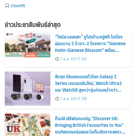
ChomPR
ข่าวประชาสัมพันธ์ล่าสุด
“ไซมิส แอสเสท” ชูโปรบ้านอยู่ฟรี ไม่ต้อง
ผ่อนนาน 3 ปี เจาะ 2 โครงการ “Siamese
Holm–Siamese Blossom” พร้อม
ส่วนลดและสิทธิพิเศษถึง 31 สิงหาคม
7 ส.ค. 69 17:40
2569
ซัมซุง เปิดยอดจองทั่วโลก Galaxy Z
Series เจเนอเรชันใหม่, Watch Ultra2
และ Watch9 สูงกว่ารุ่นก่อนหน้ากว่า
30%
7 ส.ค. 69 17:38
ท็อปส์ เสิร์ฟแคมเปญ “Discover UK:
Bringing British Favourites to You”
ขนทัพของอร่อยและไอเท็มฮิตจากสหราช