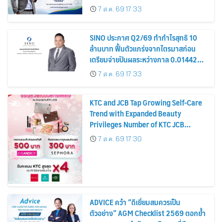
รมาภิบาล โปร่งใส สร้างความเชื่อมั่นผู้ถือ
7 ส.ค. 69 17:33
หุ้น
SINO ประกาศ Q2/69 ทำกำไรสุทธิ 10
ล้านบาท ฟื้นตัวแกร่งจากไตรมาสก่อน
เตรียมจ่ายปันผลระหว่างกาล 0.014423
บาทต่อหุ้น ครึ่งปีหลังมุ่งเติบโตต่อเนื่อง
7 ส.ค. 69 17:33
KTC and JCB Tap Growing Self-Care
Trend with Expanded Beauty
Privileges Number of KTC JCB
Cardmembers Spending on
7 ส.ค. 69 17:30
Cosmetics Rises 26%
ADVICE คว้า “ดีเยี่ยมสมควรเป็น
ตัวอย่าง” AGM Checklist 2569 ตอกย้ำ