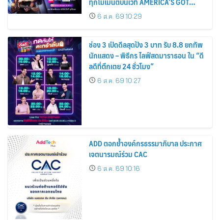
ทุกโมเมนต์บนเวที AMERICA’S GOT
TALENT SEASON 21
6 ส.ค. 69 10:29
ช่อง 3 เปิดดีลสุดปัง 3 บาท รับ 8.8 ยกทัพ
นักแสดง – พิธีกร ไลฟ์สดมาราธอน ใน “ดี
ลดีที่ตึกเตย 24 ชั่วโมง”
6 ส.ค. 69 10:27
ADD ตอกย้ำองค์กรธรรมาภิบาล ประกาศ
เจตนารมณ์ร่วม CAC
6 ส.ค. 69 10:16