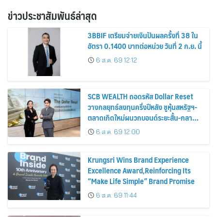
ข่าวประชาสัมพันธ์ล่าสุด
3BBIF เตรียมจ่ายเงินปันผลครั้งที่ 38 ใน
อัตรา 0.1400 บาทต่อหน่วย วันที่ 2 ก.ย. นี้
6 ส.ค. 69 12:12
SCB WEALTH ถอดรหัส Dollar Reset
วางกลยุทธ์ลงทุนครึ่งปีหลัง ชูหุ้นสหรัฐฯ-
ตลาดเกิดใหม่ผนวกบอนด์ระยะสั้น-กลาง
เสริมพอร์ตแกร่ง
6 ส.ค. 69 12:00
Krungsri Wins Brand Experience
Excellence Award,Reinforcing Its
“Make Life Simple” Brand Promise
6 ส.ค. 69 11:44