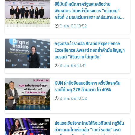
อีซี่มันนี่ ผนึกภาครัฐและเครือข่าย
พันธมิตร เดินหน้าโครงการ “แว่นบุญ”
ครั้งที่ 2 มอบแว่นสายตาแก่ประชาชน 600
คน ขยายโอกาสการมองเห็นสู่ชุมชนไทย
6 ส.ค. 69 10:52
กรุงศรีคว้ารางวัล Brand Experience
Excellence Award ตอกย้ำคำมั่นสัญญา
แบรนด์ “ชีวิตง่าย ได้ทุกวัน”
6 ส.ค. 69 10:41
KUN ฝ่าปัจจัยลบอสังหาฯ ครึ่งปีแรกดัน
รายได้ทะลุ 278 ล้านบาท โต 40%
6 ส.ค. 69 10:32
ส่งแรงเชียร์จากไทยให้ถึงเวทีโลก! ทรูวิชั่น
ส์ ชวนคนไทยร่วมลุ้น “เนเน่ รอยัล” ครบ