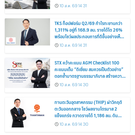
10 ส.ค. 69 14:31
TKS ท็อปฟอร์ม Q2/69 กำไรทะยานกว่า
1,311% อยู่ที่ 168.9 ลบ. รายได้โต 26%
พร้อมโชว์ผลประกอบการที่ดีขึ้นอย่างเห็น
ได้ชัด บอร์ดเคาะจ่ายปันผลระหว่างกาลหุ้น
10 ส.ค. 69 14:31
ละ 0.12 บาท
STX คว้าคะแนน AGM Checklist 100
คะแนนเต็ม “ดีเยี่ยม สมควรเป็นตัวอย่าง”
ตอกย้ำมาตรฐานธรรมาภิบาล สร้างความ
เชื่อมั่นนักลงทุน
10 ส.ค. 69 14:30
ทานตะวันอุตสาหกรรม (THIP) ผ่าวิกฤติ
ตะวันออกกลาง โชว์ผลงานไตรมาส 2
แข็งแกร่ง กวาดรายได้ 1,186 ลบ. ดัน
กำไรเพิ่มขึ้น 26% พร้อมอนุมัติปันผล
10 ส.ค. 69 14:30
ระหว่างกาล 0.55 บาท/หุ้น