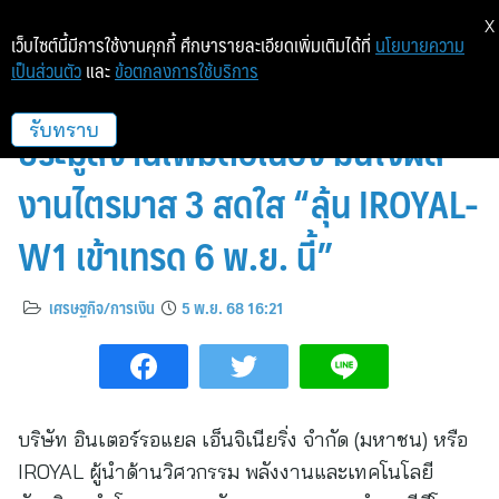
X
เว็บไซต์นี้มีการใช้งานคุกกี้ ศึกษารายละเอียดเพิ่มเติมได้ที่
นโยบายความ
เป็นส่วนตัว
และ
ข้อตกลงการใช้บริการ
IROYAL หุ้นเด่นน่าจับตา เตรียมฯ
ประมูลงานเพิ่มต่อเนื่อง มั่นใจผล
รับทราบ
งานไตรมาส 3 สดใส “ลุ้น IROYAL-
W1 เข้าเทรด 6 พ.ย. นี้”
เศรษฐกิจ/การเงิน
5 พ.ย. 68 16:21
บริษัท อินเตอร์รอแยล เอ็นจิเนียริ่ง จำกัด (มหาชน) หรือ
IROYAL ผู้นำด้านวิศวกรรม พลังงานและเทคโนโลยี