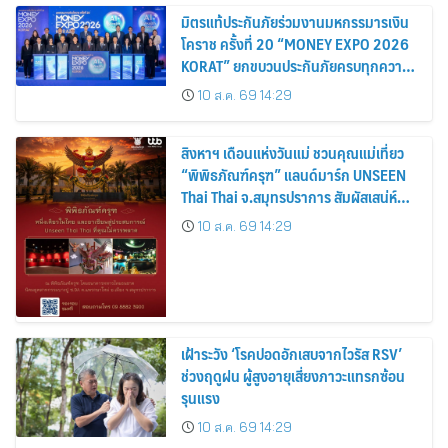
มิตรแท้ประกันภัยร่วมงานมหกรรมารเงิน
โคราช ครั้งที่ 20 “MONEY EXPO 2026
KORAT” ยกขบวนประกันภัยครบทุกความ
ต้องการ พร้อมโปรโมชันลดเบี้ยสูงสุด
10 ส.ค. 69 14:29
15%
สิงหาฯ เดือนแห่งวันแม่ ชวนคุณแม่เที่ยว
“พิพิธภัณฑ์ครุฑ” แลนด์มาร์ก UNSEEN
Thai Thai จ.สมุทรปราการ สัมผัสเสน่ห์
มรดกไทย พร้อมขอพรเสริมสิริมงคล
10 ส.ค. 69 14:29
เฝ้าระวัง ‘โรคปอดอักเสบจากไวรัส RSV’
ช่วงฤดูฝน ผู้สูงอายุเสี่ยงภาวะแทรกซ้อน
รุนแรง
10 ส.ค. 69 14:29