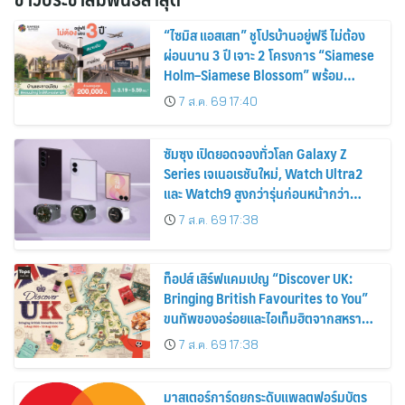
“ไซมิส แอสเสท” ชูโปรบ้านอยู่ฟรี ไม่ต้อง
ผ่อนนาน 3 ปี เจาะ 2 โครงการ “Siamese
Holm–Siamese Blossom” พร้อม
ส่วนลดและสิทธิพิเศษถึง 31 สิงหาคม
7 ส.ค. 69 17:40
2569
ซัมซุง เปิดยอดจองทั่วโลก Galaxy Z
Series เจเนอเรชันใหม่, Watch Ultra2
และ Watch9 สูงกว่ารุ่นก่อนหน้ากว่า
30%
7 ส.ค. 69 17:38
ท็อปส์ เสิร์ฟแคมเปญ “Discover UK:
Bringing British Favourites to You”
ขนทัพของอร่อยและไอเท็มฮิตจากสหราช
อาณาจักร ส่งตรงถึงมือตั้งแต่วันนี้ – 18
7 ส.ค. 69 17:38
สิงหาคมนี้
มาสเตอร์การ์ดยกระดับแพลตฟอร์มบัตร