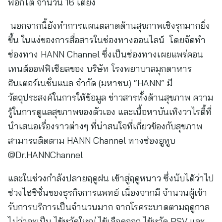
ฟอกไต จำนวน 16 เตียง
นอกจากนี้ยังทำการแผนตลาดด้านสุขภาพเชิงรุกมากยิ่ง
ขึ้น ในแง่ของการสื่อสารในช่องทางออนไลน์ โดยจัดทำ
ช่องทาง HANN Channel ซึ่งเป็นช่องทางเผยแพร่คอน
เทนต์ออฟฟิเชียลของ บริษัท โรงพยาบาลมุกดาหาร
อินเตอร์เนชั่นแนล จำกัด (มหาชน) “HANN” มี
วัตถุประสงค์ในการให้ข้อมูล ข่าวสารทั้งด้านสุขภาพ ความ
รู้ในการดูแลสุขภาพของตัวเอง และเนื้อหาบันเทิงวาไรตี้ที่
นำเสนอเรื่องราวต่างๆ ที่น่าสนใจที่เกี่ยวข้องกับสุขภาพ
สามารถติดตาม HANN Channel ทางช่องยูทูบ
@Dr.HANNChannel
และในช่วงกำลังปลายฤดูฝน เข้าสู่ฤดูหนาว ซึ่งนับได้ว่าไป
ช่วงไฮซีซั่นของธุรกิจการแพทย์ เนื่องจากมี จำนวนผู้เข้า
รับการบริการเป็นจำนวนมาก จากโรคระบาดตามฤดูกาล
ไม่ว่าจะเป็น ไข้หวัดใหญ่ ไข้เลือดออก ไข้หวัด RSV และ