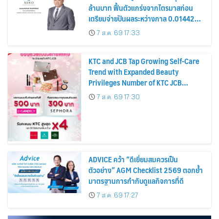
ล้านบาท ฟื้นตัวแกร่งจากไตรมาสก่อน
เตรียมจ่ายปันผลระหว่างกาล 0.014423
บาทต่อหุ้น ครึ่งปีหลังมุ่งเติบโตต่อเนื่อง
7 ส.ค. 69 17:33
KTC and JCB Tap Growing Self-Care
Trend with Expanded Beauty
Privileges Number of KTC JCB
Cardmembers Spending on
7 ส.ค. 69 17:30
Cosmetics Rises 26%
ADVICE คว้า “ดีเยี่ยมสมควรเป็น
ตัวอย่าง” AGM Checklist 2569 ตอกย้ำ
มาตรฐานการกำกับดูแลกิจการที่ดี
7 ส.ค. 69 17:27