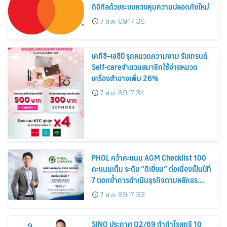
ดิจิทัลด้วยระบบควบคุมความปลอดภัยใหม่
7 ส.ค. 69 17:36
เคทีซี–เจซีบี รุกหมวดความงาม รับเทรนด์
Self-careจำนวนสมาชิกใช้จ่ายหมวด
เครื่องสำอางเพิ่ม 26%
7 ส.ค. 69 17:34
PHOL คว้าคะแนน AGM Checklist 100
คะแนนเต็ม ระดับ “ดีเยี่ยม” ต่อเนื่องเป็นปีที่
7 ตอกย้ำการดำเนินธุรกิจตามหลักธร
รมาภิบาล โปร่งใส สร้างความเชื่อมั่นผู้ถือ
7 ส.ค. 69 17:33
หุ้น
SINO ประกาศ Q2/69 ทำกำไรสุทธิ 10