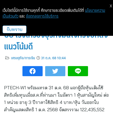
X
เว็บไซต์นี้มีการใช้งานคุกกี้ ศึกษารายละเอียดเพิ่มเติมได้ที่
นโยบายความ
เป็นส่วนตัว
และ
ข้อตกลงการใช้บริการ
PTECH-W1 เทรดวันแรก 31 ต.ค.
68 เร่งเครื่องธุรกิจมั่นใจครึ่งปีหลัง
รับทราบ
แนวโน้มดี
เศรษฐกิจ/การเงิน
31 ต.ค. 68 10:44
PTECH-W1 พร้อมเทรด 31 ต.ค. 68 แจกผู้ถือหุ้นเดิมใช้
สิทธิเพิ่มทุนเมื่อส.ค.ที่ผ่านมา ในอัตรา 1 หุ้นสามัญใหม่ ต่อ
1 หน่วย อายุ 3 ปีราคาใช้สิทธิ 4 บาท/หุ้น วันออกใบ
สำคัญแสดงสิทธิ 1 ต.ค. 2568 จัดสรรรวม 122,435,552