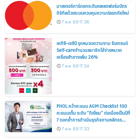
มาสเตอร์การ์ดยกระดับแพลตฟอร์มบัตร
ดิจิทัลด้วยระบบควบคุมความปลอดภัยใหม่
7 ส.ค. 69 17:36
เคทีซี–เจซีบี รุกหมวดความงาม รับเทรนด์
Self-careจำนวนสมาชิกใช้จ่ายหมวด
เครื่องสำอางเพิ่ม 26%
7 ส.ค. 69 17:34
PHOL คว้าคะแนน AGM Checklist 100
คะแนนเต็ม ระดับ “ดีเยี่ยม” ต่อเนื่องเป็นปีที่
7 ตอกย้ำการดำเนินธุรกิจตามหลักธร
รมาภิบาล โปร่งใส สร้างความเชื่อมั่นผู้ถือ
7 ส.ค. 69 17:33
หุ้น