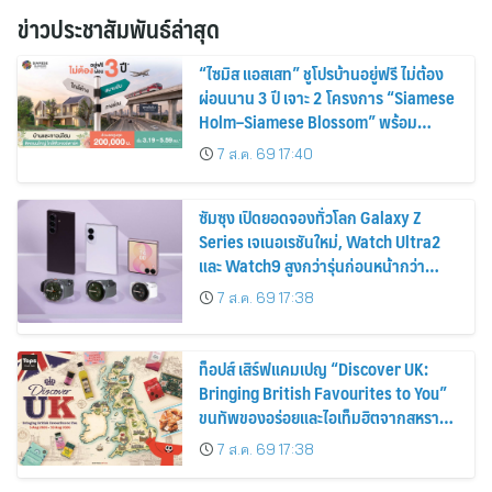
ข่าวประชาสัมพันธ์ล่าสุด
“ไซมิส แอสเสท” ชูโปรบ้านอยู่ฟรี ไม่ต้อง
ผ่อนนาน 3 ปี เจาะ 2 โครงการ “Siamese
Holm–Siamese Blossom” พร้อม
ส่วนลดและสิทธิพิเศษถึง 31 สิงหาคม
7 ส.ค. 69 17:40
2569
ซัมซุง เปิดยอดจองทั่วโลก Galaxy Z
Series เจเนอเรชันใหม่, Watch Ultra2
และ Watch9 สูงกว่ารุ่นก่อนหน้ากว่า
30%
7 ส.ค. 69 17:38
ท็อปส์ เสิร์ฟแคมเปญ “Discover UK:
Bringing British Favourites to You”
ขนทัพของอร่อยและไอเท็มฮิตจากสหราช
อาณาจักร ส่งตรงถึงมือตั้งแต่วันนี้ – 18
7 ส.ค. 69 17:38
สิงหาคมนี้