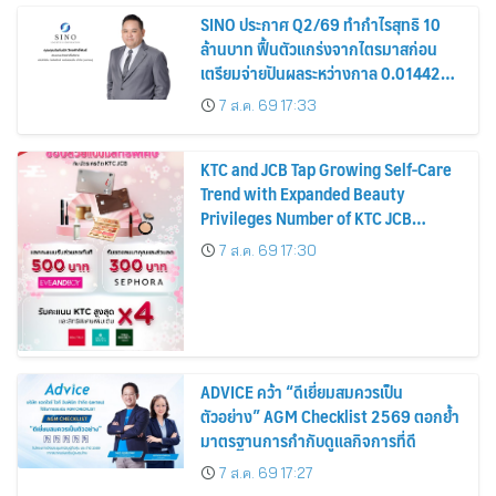
SINO ประกาศ Q2/69 ทำกำไรสุทธิ 10
ล้านบาท ฟื้นตัวแกร่งจากไตรมาสก่อน
เตรียมจ่ายปันผลระหว่างกาล 0.014423
บาทต่อหุ้น ครึ่งปีหลังมุ่งเติบโตต่อเนื่อง
7 ส.ค. 69 17:33
KTC and JCB Tap Growing Self-Care
Trend with Expanded Beauty
Privileges Number of KTC JCB
Cardmembers Spending on
7 ส.ค. 69 17:30
Cosmetics Rises 26%
ADVICE คว้า “ดีเยี่ยมสมควรเป็น
ตัวอย่าง” AGM Checklist 2569 ตอกย้ำ
มาตรฐานการกำกับดูแลกิจการที่ดี
7 ส.ค. 69 17:27