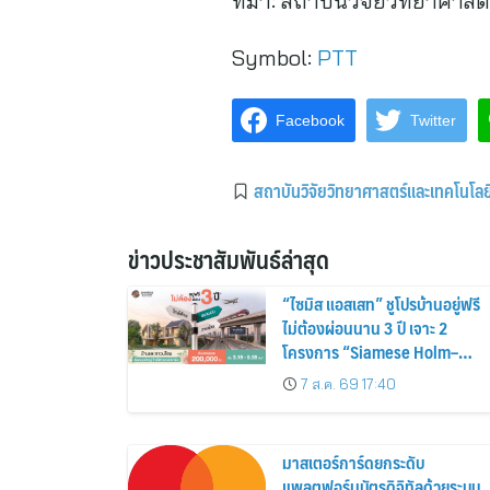
ที่มา:
สถาบันวิจัยวิทยาศาสต
Symbol:
PTT
Facebook
Twitter
สถาบันวิจัยวิทยาศาสตร์และเทคโนโล
ข่าวประชาสัมพันธ์ล่าสุด
“ไซมิส แอสเสท” ชูโปรบ้านอยู่ฟรี
ไม่ต้องผ่อนนาน 3 ปี เจาะ 2
โครงการ “Siamese Holm–
Siamese Blossom” พร้อม
7 ส.ค. 69 17:40
ส่วนลดและสิทธิพิเศษถึง 31
สิงหาคม 2569
มาสเตอร์การ์ดยกระดับ
แพลตฟอร์มบัตรดิจิทัลด้วยระบบ