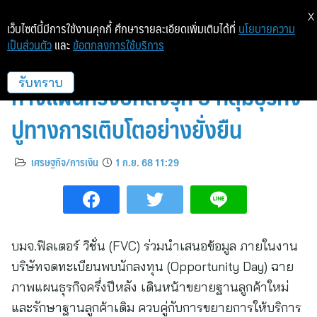
X
เว็บไซต์นี้มีการใช้งานคุกกี้ ศึกษารายละเอียดเพิ่มเติมได้ที่
นโยบายความ
เป็นส่วนตัว
และ
ข้อตกลงการใช้บริการ
FVC ปักธงรายได้ปีนี้เติบโต 25%
กางแผนครึ่งปีหลังรุก 3 กลุ่มธุรกิจ
รับทราบ
ปูทางการเติบโตอย่างยั่งยืน
เศรษฐกิจ/การเงิน
1 ก.ย. 68 11:29
บมจ.ฟิลเตอร์ วิชั่น (FVC) ร่วมนำเสนอข้อมูล ภายในงาน
บริษัทจดทะเบียนพบนักลงทุน (Opportunity Day) ฉาย
ภาพแผนธุรกิจครึ่งปีหลัง เดินหน้าขยายฐานลูกค้าใหม่
และรักษาฐานลูกค้าเดิม ควบคู่กับการขยายการให้บริการ