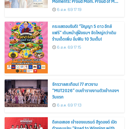
Moments: Proud Mom. Proud of My
Mom.
6 ส.ค. 69 17:19
กระแสตอบรับดี! “ปัญญา 5 ดาว อีทส์
แฟร์” เดินหน้าสู่ฝั่งธนฯ จัดใหญ่กว่าเดิม
ร้านเด็ดเพิ่ม อิ่มฟิน 10 วันเต็ม!
6 ส.ค. 69 17:15
จักรวาลสะเทือน! 77 สาวงาม
“MUT2026” ตบเท้ารายงานตัวเข้ากองฯ
วันแรก
6 ส.ค. 69 17:13
ดีเคเอสเอช เจ้าของแบรนด์ ฮีรูดอยด์ เปิด
ตัวแคมเปญ “Road to Winning with