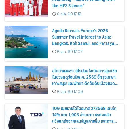
the MPS Science”
6 ส.ค. 69 17:12
Agoda Reveals Europe’s 2026
Summer Travel Interest to Asia:
Bangkok, Koh Samui, and Pattaya
Among the Top Cities
6 ส.ค. 69 17:02
อโกด้าเผยชาวยุโรปสนใจเดินทางสู่เอเชีย
ในช่วงฤดูร้อนปีพ.ศ. 2569 ชี้กรุงเทพฯ
เกาะสมุย และพัทยา ติดอันดับเมืองยอด
นิยม
6 ส.ค. 69 17:00
TOG เผยรายได้ไตรมาส 2/2569 เติบโต
14% แตะ 1,003 ล้านบาท ธุรกิจหลัก
แข็งแกร่งจากเลนส์มูลค่าเพิ่ม และการ
ขยายตลาดต่างประเทศ พร้อมเดินหน้า