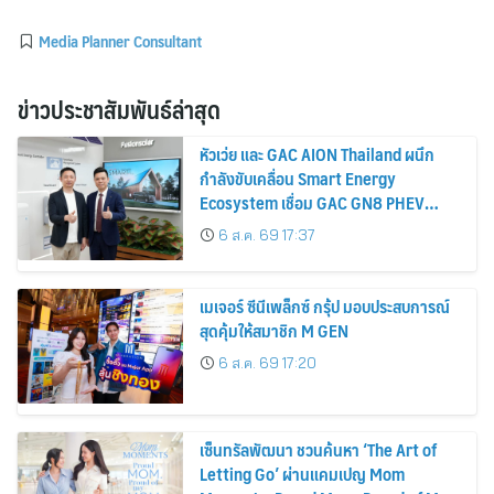
Media Planner Consultant
ข่าวประชาสัมพันธ์ล่าสุด
หัวเว่ย และ GAC AION Thailand ผนึก
กำลังขับเคลื่อน Smart Energy
Ecosystem เชื่อม GAC GN8 PHEV
รถยนต์ MPV ระดับพรีเมียม เข้ากับ
6 ส.ค. 69 17:37
พลังงานแสงอาทิตย์ภายในบ้าน
เมเจอร์ ซีนีเพล็กซ์ กรุ้ป มอบประสบการณ์
สุดคุ้มให้สมาชิก M GEN
6 ส.ค. 69 17:20
เซ็นทรัลพัฒนา ชวนค้นหา ‘The Art of
Letting Go’ ผ่านแคมเปญ Mom