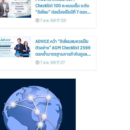
Checklist 100 คะแนนเต็ม ระดับ
“ดีเยี่ยม” ต่อเนื่องเป็นปีที่ 7 ตอกย้ำ
การดำเนินธุรกิจตามหลักธรรมาภิ
7 ส.ค. 69 17:33
บาล โปร่งใส สร้างความเชื่อมั่นผู้
ถือหุ้น
ADVICE คว้า “ดีเยี่ยมสมควรเป็น
ตัวอย่าง” AGM Checklist 2569
ตอกย้ำมาตรฐานการกำกับดูแล
กิจการที่ดี
7 ส.ค. 69 17:27