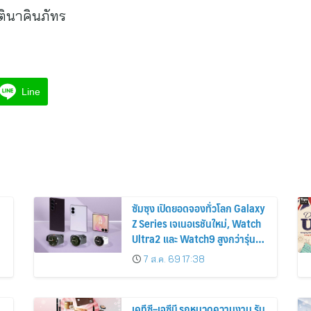
รตินาคินภัทร
Line
ซัมซุง เปิดยอดจองทั่วโลก Galaxy
Z Series เจเนอเรชันใหม่, Watch
Ultra2 และ Watch9 สูงกว่ารุ่น
ก่อนหน้ากว่า 30%
7 ส.ค. 69 17:38
เคทีซี–เจซีบี รุกหมวดความงาม รับ