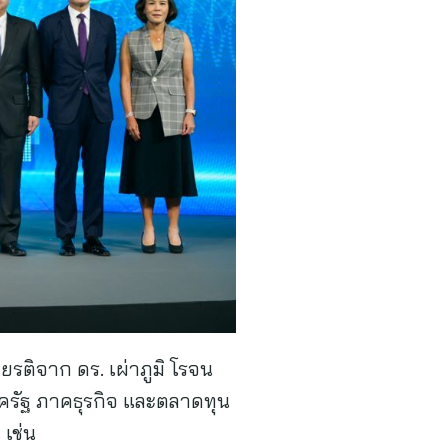
รติจาก ดร. เผ่าภูมิ โรจน
ครัฐ ภาคธุรกิจ และตลาดทุน
เช่น