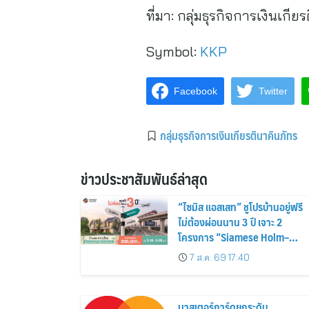
ที่มา:
กลุ่มธุรกิจการเงินเกีย
Symbol:
KKP
Facebook
Twitter
กลุ่มธุรกิจการเงินเกียรตินาคินภัทร
ข่าวประชาสัมพันธ์ล่าสุด
“ไซมิส แอสเสท” ชูโปรบ้านอยู่ฟรี
ไม่ต้องผ่อนนาน 3 ปี เจาะ 2
โครงการ “Siamese Holm–
Siamese Blossom” พร้อม
7 ส.ค. 69 17:40
ส่วนลดและสิทธิพิเศษถึง 31
สิงหาคม 2569
มาสเตอร์การ์ดยกระดับ