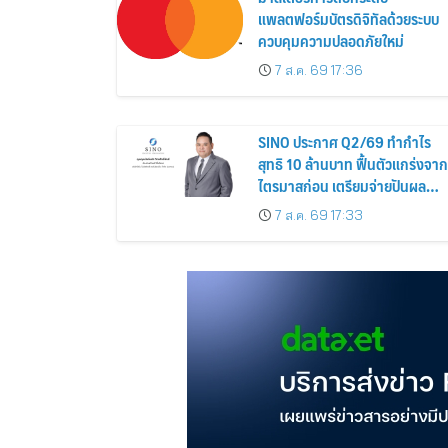
แพลตฟอร์มบัตรดิจิทัลด้วยระบบ
ควบคุมความปลอดภัยใหม่
7 ส.ค. 69 17:36
SINO ประกาศ Q2/69 ทำกำไร
สุทธิ 10 ล้านบาท ฟื้นตัวแกร่งจาก
ไตรมาสก่อน เตรียมจ่ายปันผล
ระหว่างกาล 0.014423 บาทต่อหุ้
7 ส.ค. 69 17:33
ครึ่งปีหลังมุ่งเติบโตต่อเนื่อง