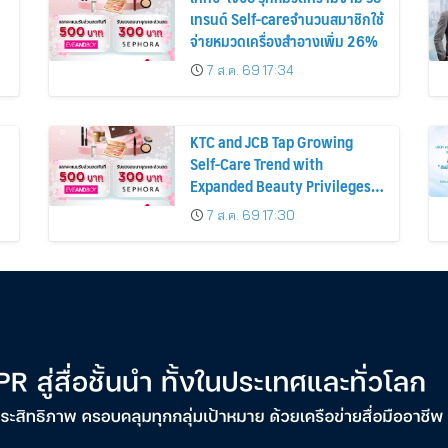
เทรนด์ Self-careจำนวนสมาชิกใช้
จ่ายหมวดเครื่องสำอางเพิ่ม 26%
7 ส.ค. 69 17:34
KTC and JCB Tap Growing
Self-Care Trend with
Expanded Beauty Privileges
น
Number of KTC JCB
7 ส.ค. 69 17:30
Cardmembers Spending on
Cosmetics Rises 26%