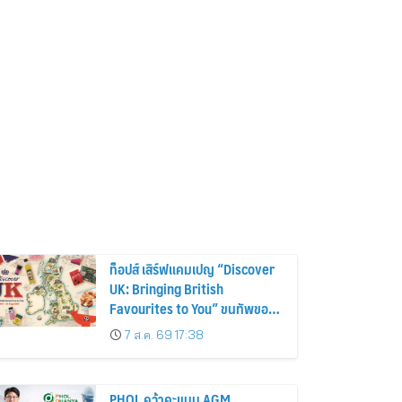
ท็อปส์ เสิร์ฟแคมเปญ “Discover
UK: Bringing British
Favourites to You” ขนทัพของ
อร่อยและไอเท็มฮิตจากสหราช
7 ส.ค. 69 17:38
อาณาจักร ส่งตรงถึงมือตั้งแต่วัน
นี้ – 18 สิงหาคมนี้
PHOL คว้าคะแนน AGM