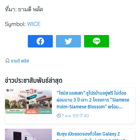
ที่มา:
ธามดี พลัส
Symbol:
WICE
ธามดี พลัส
ข่าวประชาสัมพันธ์ล่าสุด
“ไซมิส แอสเสท” ชูโปรบ้านอยู่ฟรี ไม่ต้อง
ผ่อนนาน 3 ปี เจาะ 2 โครงการ “Siamese
Holm–Siamese Blossom” พร้อม
ส่วนลดและสิทธิพิเศษถึง 31 สิงหาคม
7 ส.ค. 69 17:40
2569
ซัมซุง เปิดยอดจองทั่วโลก Galaxy Z