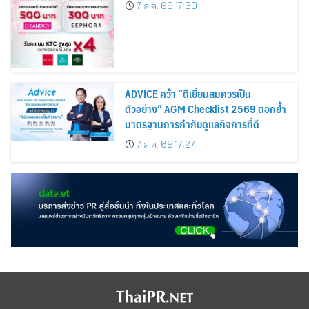
Cardmembers Spending on
7 ส.ค. 69 17:30
Cosmetics Rises 26%
ADVICE คว้า “ดีเยี่ยมสมควรเป็น
ตัวอย่าง” AGM Checklist 2569 ตอกย้ำ
มาตรฐานการกำกับดูแลกิจการที่ดี
7 ส.ค. 69 17:27