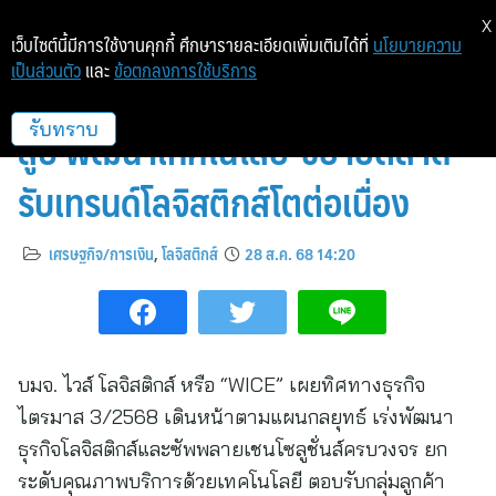
X
เว็บไซต์นี้มีการใช้งานคุกกี้ ศึกษารายละเอียดเพิ่มเติมได้ที่
นโยบายความ
เป็นส่วนตัว
และ
ข้อตกลงการใช้บริการ
WICE ไตรมาส 3/68 เดินหน้าเต็ม
สูบ พัฒนาเทคโนโลยี-ขยายตลาด
รับทราบ
รับเทรนด์โลจิสติกส์โตต่อเนื่อง
เศรษฐกิจ/การเงิน
,
โลจิสติกส์
28 ส.ค. 68 14:20
บมจ. ไวส์ โลจิสติกส์ หรือ “WICE” เผยทิศทางธุรกิจ
ไตรมาส 3/2568 เดินหน้าตามแผนกลยุทธ์ เร่งพัฒนา
ธุรกิจโลจิสติกส์และซัพพลายเชนโซลูชั่นส์ครบวงจร ยก
ระดับคุณภาพบริการด้วยเทคโนโลยี ตอบรับกลุ่มลูกค้า