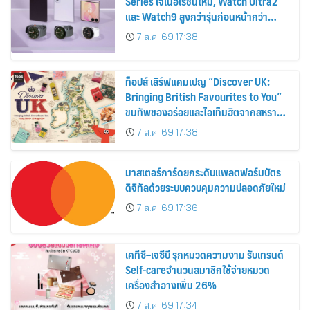
Series เจเนอเรชันใหม่, Watch Ultra2
และ Watch9 สูงกว่ารุ่นก่อนหน้ากว่า
30%
7 ส.ค. 69 17:38
ท็อปส์ เสิร์ฟแคมเปญ “Discover UK:
Bringing British Favourites to You”
ขนทัพของอร่อยและไอเท็มฮิตจากสหราช
อาณาจักร ส่งตรงถึงมือตั้งแต่วันนี้ – 18
7 ส.ค. 69 17:38
สิงหาคมนี้
มาสเตอร์การ์ดยกระดับแพลตฟอร์มบัตร
ดิจิทัลด้วยระบบควบคุมความปลอดภัยใหม่
7 ส.ค. 69 17:36
เคทีซี–เจซีบี รุกหมวดความงาม รับเทรนด์
Self-careจำนวนสมาชิกใช้จ่ายหมวด
เครื่องสำอางเพิ่ม 26%
7 ส.ค. 69 17:34