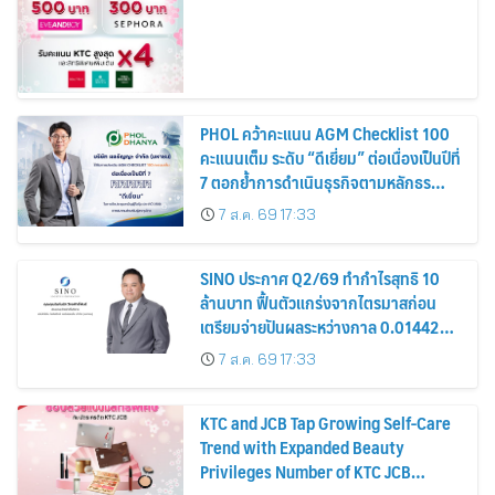
PHOL คว้าคะแนน AGM Checklist 100
คะแนนเต็ม ระดับ “ดีเยี่ยม” ต่อเนื่องเป็นปีที่
7 ตอกย้ำการดำเนินธุรกิจตามหลักธร
รมาภิบาล โปร่งใส สร้างความเชื่อมั่นผู้ถือ
7 ส.ค. 69 17:33
หุ้น
SINO ประกาศ Q2/69 ทำกำไรสุทธิ 10
ล้านบาท ฟื้นตัวแกร่งจากไตรมาสก่อน
เตรียมจ่ายปันผลระหว่างกาล 0.014423
บาทต่อหุ้น ครึ่งปีหลังมุ่งเติบโตต่อเนื่อง
7 ส.ค. 69 17:33
KTC and JCB Tap Growing Self-Care
Trend with Expanded Beauty
Privileges Number of KTC JCB