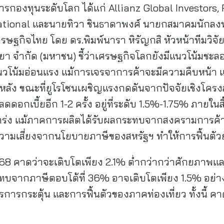
ารกองทุนระดับโลก ได้แก่ Allianz Global Investors, F
national และนายทิวา ชินธาดาพงศ์ นายกสมาคมนักลงทุ
กิจไทย โดย ดร.พิมพ์นารา หิรัญกสิ หัวหน้าทีมวิจัย
ยา จำกัด (มหาชน) ชี้ว่าเศรษฐกิจโลกยังมีแนวโน้มชะลอ
แนวโน้มอ่อนแรง แม้การเจรจาการค้าจะมีความคืบหน้า
่งปีหลัง ขณะที่ยูโรโซนเผชิญแรงกดดันจากปัจจัยเชิงโค
กเบี้ยอีก 1-2 ครั้ง อยู่ที่ระดับ 1.5%-1.75% ภายในสิ้
กร่ง แม้ภาคการผลิตได้รับผลกระทบจากสงครามการค้า
ญความเสี่ยงจากนโยบายภาษีของสหรัฐฯ ทำให้การฟื้นตัวยั
8 คาดว่าจะเติบโตเพียง 2.1% ต่ำกว่ากว่าศักยภาพแล
ะทบจากภาษีตอบโต้ที่ 36% อาจเติบโตเพียง 1.5% อย่าง
ารกระตุ้น และการฟื้นตัวของภาคท่องเที่ยว ทั้งนี้ คา