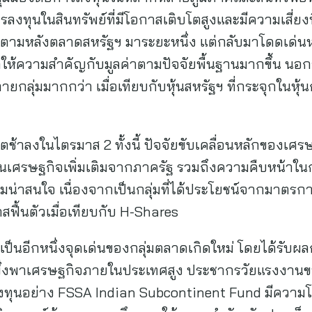
ารลงทุนในสินทรัพย์ที่มีโอกาสเติบโตสูงและมีความเสี่ยงท
คยตามหลังตลาดสหรัฐฯ มาระยะหนึ่ง แต่กลับมาโดดเด่นห
าให้ความสำคัญกับมูลค่าตามปัจจัยพื้นฐานมากขึ้น นอก
กลุ่มมากกว่า เมื่อเทียบกับหุ้นสหรัฐฯ ที่กระจุกในหุ
ตช้าลงในไตรมาส 2 ทั้งนี้ ปัจจัยขับเคลื่อนหลักของเ
นเศรษฐกิจเพิ่มเติมจากภาครัฐ รวมถึงความคืบหน้าใน
วามน่าสนใจ เนื่องจากเป็นกลุ่มที่ได้ประโยชน์จากมาต
ฟื้นตัวเมื่อเทียบกับ H-Shares
งเป็นอีกหนึ่งจุดเด่นของกลุ่มตลาดเกิดใหม่ โดยได้ร
รพึ่งพาเศรษฐกิจภายในประเทศสูง ประชากรวัยแรงงานข
งทุนอย่าง FSSA Indian Subcontinent Fund มีควา