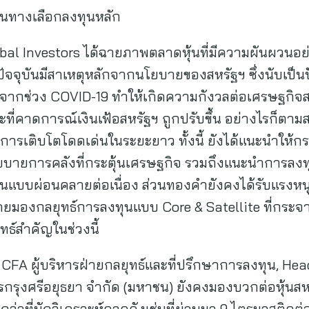
เป็นทางเลือกลงทุนหลัก
lobal Investors ได้ฉายภาพตลาดหุ้นที่มีความผันผวนอย
จุบันมีสาเหตุหลักจากนโยบายของสหรัฐฯ ซึ่งนับเป็นปั
งจากช่วง COVID-19 ทำให้เกิดความกังวลต่อเศรษฐกิจ
ที่คาดการณ์เงินเฟ้อสหรัฐฯ ถูกปรับขึ้น อย่างไรก็ตาม
ีการเติบโตโดดเด่นในระยะยาว ทั้งนี้ ยังได้แนะนำให้
โยบายการคลังที่กระตุ้นเศรษฐกิจ รวมถึงแนะนำการลงทุ
นแบบผ่อนคลายต่อเนื่อง ส่วนทองคำยังคงได้รับแรงห
มองกลยุทธ์การลงทุนแบบ Core & Satellite ที่กระจา
ทธ์สำคัญในช่วงนี้
, CFA ผู้บริหารฝ่ายกลยุทธ์และที่ปรึกษาการลงทุน, He
คารกรุงศรีอยุธยา จำกัด (มหาชน) ยังคงมองบวกต่อหุ้
ว่าที่นักวิเคราะห์คาดดังเช่นที่ผ่านมา 9 ไตรมาสติดต่