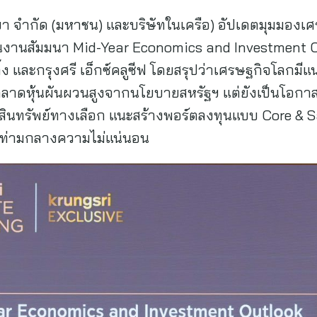
ธยา จำกัด (มหาชน) และบริษัทในเครือ) อัปเดตมุมมอง
 ในงานสัมมนา Mid-Year Economics and Investment O
กิ้ง และกรุงศรี เอ็กซ์คลูซีฟ โดยสรุปว่าเศรษฐกิจโลก
ตลาดหุ้นผันผวนสูงจากนโยบายสหรัฐฯ แต่ยังเป็นโอกา
และสินทรัพย์ทางเลือก แนะสร้างพอร์ตลงทุนแบบ Core &
ภาคท่ามกลางความไม่แน่นอน