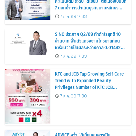
คะแนนเต็ม ระดับ “ดีเยี่ยม” ต่อเนื่องเป็นปีที่
7 ตอกย้ำการดำเนินธุรกิจตามหลักธร
รมาภิบาล โปร่งใส สร้างความเชื่อมั่นผู้ถือ
7 ส.ค. 69 17:33
หุ้น
SINO ประกาศ Q2/69 ทำกำไรสุทธิ 10
ล้านบาท ฟื้นตัวแกร่งจากไตรมาสก่อน
เตรียมจ่ายปันผลระหว่างกาล 0.014423
บาทต่อหุ้น ครึ่งปีหลังมุ่งเติบโตต่อเนื่อง
7 ส.ค. 69 17:33
KTC and JCB Tap Growing Self-Care
Trend with Expanded Beauty
Privileges Number of KTC JCB
Cardmembers Spending on
7 ส.ค. 69 17:30
Cosmetics Rises 26%
ADVICE คว้า “ดีเยี่ยมสมควรเป็น