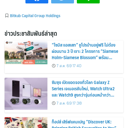
Bitkub Capital Group Holdings
ข่าวประชาสัมพันธ์ล่าสุด
“ไซมิส แอสเสท” ชูโปรบ้านอยู่ฟรี ไม่ต้อง
ผ่อนนาน 3 ปี เจาะ 2 โครงการ “Siamese
Holm–Siamese Blossom” พร้อม
ส่วนลดและสิทธิพิเศษถึง 31 สิงหาคม
7 ส.ค. 69 17:40
2569
ซัมซุง เปิดยอดจองทั่วโลก Galaxy Z
Series เจเนอเรชันใหม่, Watch Ultra2
และ Watch9 สูงกว่ารุ่นก่อนหน้ากว่า
30%
7 ส.ค. 69 17:38
ท็อปส์ เสิร์ฟแคมเปญ “Discover UK:
Bringing British Favourites to You”