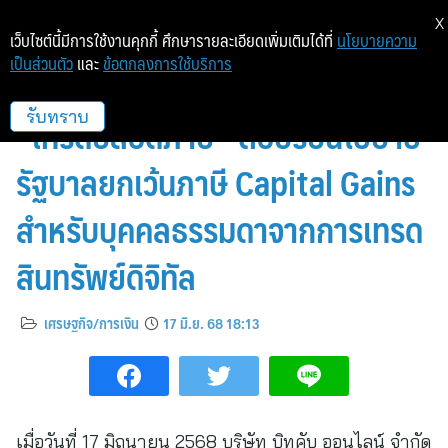
X
เว็บไซต์นี้มีการใช้งานคุกกี้ ศึกษารายละเอียดเพิ่มเติมได้ที่
นโยบายความ
เป็นส่วนตัว
และ
ข้อตกลงการใช้บริการ
Bitkub Exchange ชวนนักลงทุน
“เทรดปลอดภาษี” ตอบรับนโยบาย
รับทราบ
รัฐบาลยกเว้นภาษี Capital Gains
สำหรับบุคคลธรรมดาจากการเทรด
สินทรัพย์ดิจิทัล
เศรษฐกิจ/การเงิน
17 มิ.ย. 68 18:13
เมื่อวันที่ 17 มิถุนายน 2568 บริษัท บิทคับ ออนไลน์ จำกัด