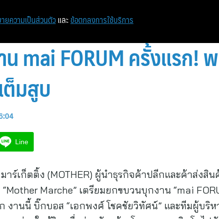
หน้าแรก
ท่องเที่ยว
ไอที
เศรษฐกิจ/การเงิน
ายความเป็นส่วนตัว
และ
ข้อตกลงการใช้บริการ
น mai FORUM ครั้งแรก! พร
เต็มสูบ
16:04
Line
์ มาร์เก็ตติ้ง (MOTHER) ผู้นำธุรกิจค้าปลีกและค้าส่งส
ะ “Mother Marche” เตรียมยกขบวนบุกงาน “mai FOR
แรก งานนี้ บิ๊กบอส “เอกพงศ์ โชคชัยวิทัศน์” และทีมผู้บร