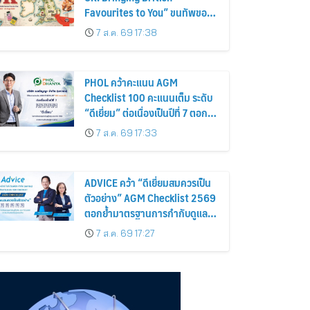
Favourites to You” ขนทัพของ
อร่อยและไอเท็มฮิตจากสหราช
7 ส.ค. 69 17:38
อาณาจักร ส่งตรงถึงมือตั้งแต่วัน
นี้ – 18 สิงหาคมนี้
PHOL คว้าคะแนน AGM
Checklist 100 คะแนนเต็ม ระดับ
“ดีเยี่ยม” ต่อเนื่องเป็นปีที่ 7 ตอกย้ำ
การดำเนินธุรกิจตามหลักธรรมาภิ
7 ส.ค. 69 17:33
บาล โปร่งใส สร้างความเชื่อมั่นผู้
ถือหุ้น
ADVICE คว้า “ดีเยี่ยมสมควรเป็น
ตัวอย่าง” AGM Checklist 2569
ตอกย้ำมาตรฐานการกำกับดูแล
กิจการที่ดี
7 ส.ค. 69 17:27