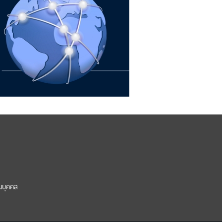
นบุคคล