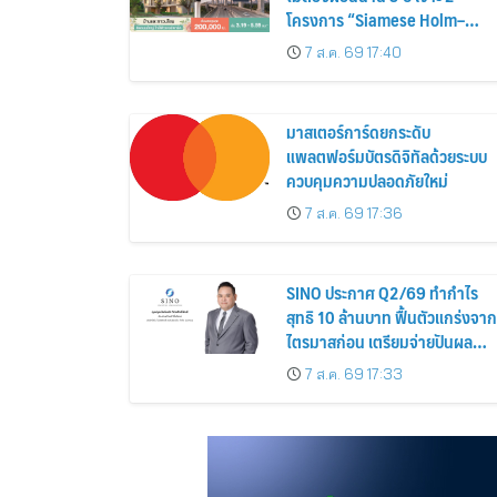
โครงการ “Siamese Holm–
Siamese Blossom” พร้อม
7 ส.ค. 69 17:40
ส่วนลดและสิทธิพิเศษถึง 31
สิงหาคม 2569
มาสเตอร์การ์ดยกระดับ
แพลตฟอร์มบัตรดิจิทัลด้วยระบบ
ควบคุมความปลอดภัยใหม่
7 ส.ค. 69 17:36
SINO ประกาศ Q2/69 ทำกำไร
สุทธิ 10 ล้านบาท ฟื้นตัวแกร่งจาก
ไตรมาสก่อน เตรียมจ่ายปันผล
ระหว่างกาล 0.014423 บาทต่อหุ้
7 ส.ค. 69 17:33
ครึ่งปีหลังมุ่งเติบโตต่อเนื่อง