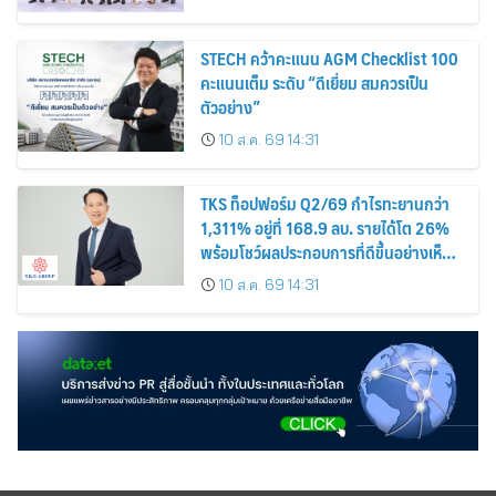
STECH คว้าคะแนน AGM Checklist 100
คะแนนเต็ม ระดับ “ดีเยี่ยม สมควรเป็น
ตัวอย่าง”
10 ส.ค. 69 14:31
TKS ท็อปฟอร์ม Q2/69 กำไรทะยานกว่า
1,311% อยู่ที่ 168.9 ลบ. รายได้โต 26%
พร้อมโชว์ผลประกอบการที่ดีขึ้นอย่างเห็น
ได้ชัด บอร์ดเคาะจ่ายปันผลระหว่างกาลหุ้น
10 ส.ค. 69 14:31
ละ 0.12 บาท