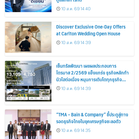
10 ส.ค. 69 14:40
Discover Exclusive One-Day Offers
at Carlton Wedding Open House
10 ส.ค. 69 14:39
เซ็นทรัลพัฒนา เผยผลประกอบการ
ไตรมาส 2/2569 แข็งแกร่ง ธุรกิจหลักทำ
นิวไฮต่อเนื่อง หนุนการเติบโตทุกธุรกิจ
เดินหน้าสร้างแลนด์มาร์กแห่งอนาคต
10 ส.ค. 69 14:39
“TMA – Bain & Company” ชี้ประตูสู่ทาง
รอดธุรกิจไทยในยุคเศรษฐกิจชะลอตัว
10 ส.ค. 69 14:35