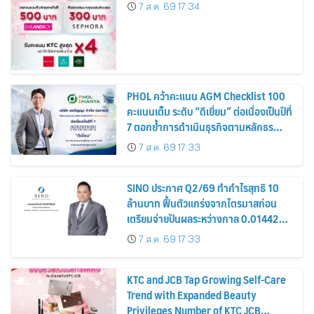
7 ส.ค. 69 17:34
PHOL คว้าคะแนน AGM Checklist 100
คะแนนเต็ม ระดับ “ดีเยี่ยม” ต่อเนื่องเป็นปีที่
7 ตอกย้ำการดำเนินธุรกิจตามหลักธร
รมาภิบาล โปร่งใส สร้างความเชื่อมั่นผู้ถือ
7 ส.ค. 69 17:33
หุ้น
SINO ประกาศ Q2/69 ทำกำไรสุทธิ 10
ล้านบาท ฟื้นตัวแกร่งจากไตรมาสก่อน
เตรียมจ่ายปันผลระหว่างกาล 0.014423
บาทต่อหุ้น ครึ่งปีหลังมุ่งเติบโตต่อเนื่อง
7 ส.ค. 69 17:33
KTC and JCB Tap Growing Self-Care
Trend with Expanded Beauty
Privileges Number of KTC JCB