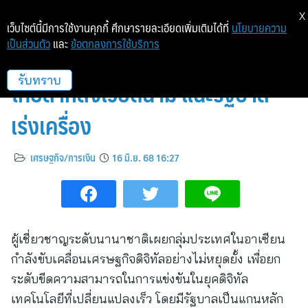
X
เว็บไซต์นี้มีการใช้งานคุกกี้ ศึกษารายละเอียดเพิ่มเติมได้ที่
นโยบายความ
เป็นส่วนตัว
และ
ข้อตกลงการใช้บริการ
อาเซียนตื่นตัวเศรษฐกิจดิจิทัล หวั่น
ไทยล้าหลังเวียดนาม แนะรัฐบาล
รับทราบ
เร่งเครื่อง
เศรษฐกิจ/การเงิน
16 มิ.ย. 68 16:27
ผู้เชี่ยวชาญระดับนานาชาติเผยกลุ่มประเทศในอาเซียน
กำลังขับเคลื่อนเศรษฐกิจดิจิทัลอย่างไม่หยุดยั้ง เพื่อยก
ระดับขีดความสามารถในการแข่งขันในยุคดิจิทัล
เทคโนโลยีที่เปลี่ยนแปลงเร็ว โดยมีรัฐบาลเป็นแกนหลัก