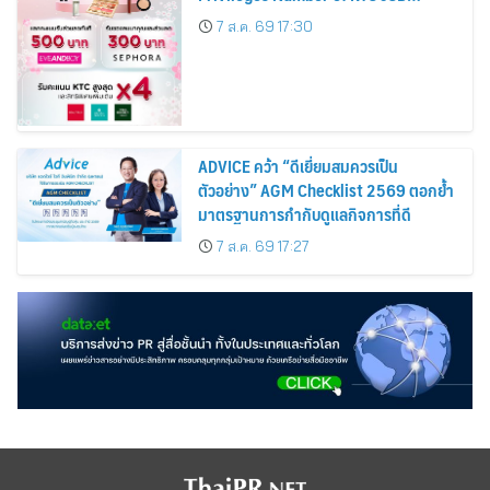
Cardmembers Spending on
7 ส.ค. 69 17:30
Cosmetics Rises 26%
ADVICE คว้า “ดีเยี่ยมสมควรเป็น
ตัวอย่าง” AGM Checklist 2569 ตอกย้ำ
มาตรฐานการกำกับดูแลกิจการที่ดี
7 ส.ค. 69 17:27