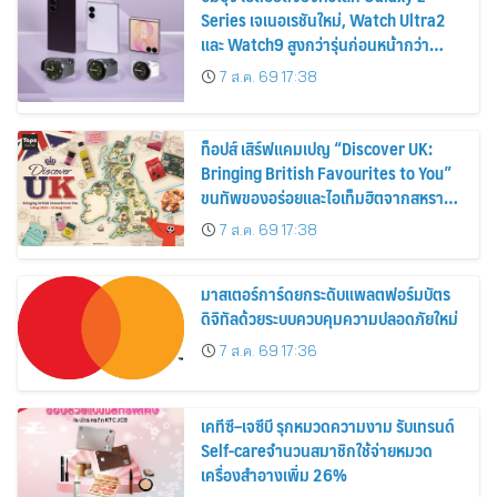
Series เจเนอเรชันใหม่, Watch Ultra2
และ Watch9 สูงกว่ารุ่นก่อนหน้ากว่า
30%
7 ส.ค. 69 17:38
ท็อปส์ เสิร์ฟแคมเปญ “Discover UK:
Bringing British Favourites to You”
ขนทัพของอร่อยและไอเท็มฮิตจากสหราช
อาณาจักร ส่งตรงถึงมือตั้งแต่วันนี้ – 18
7 ส.ค. 69 17:38
สิงหาคมนี้
มาสเตอร์การ์ดยกระดับแพลตฟอร์มบัตร
ดิจิทัลด้วยระบบควบคุมความปลอดภัยใหม่
7 ส.ค. 69 17:36
เคทีซี–เจซีบี รุกหมวดความงาม รับเทรนด์
Self-careจำนวนสมาชิกใช้จ่ายหมวด
เครื่องสำอางเพิ่ม 26%