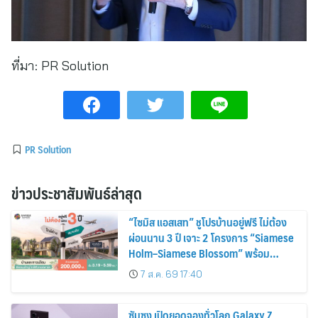
ที่มา:
PR Solution
PR Solution
ข่าวประชาสัมพันธ์ล่าสุด
“ไซมิส แอสเสท” ชูโปรบ้านอยู่ฟรี ไม่ต้อง
ผ่อนนาน 3 ปี เจาะ 2 โครงการ “Siamese
Holm–Siamese Blossom” พร้อม
ส่วนลดและสิทธิพิเศษถึง 31 สิงหาคม
7 ส.ค. 69 17:40
2569
ซัมซุง เปิดยอดจองทั่วโลก Galaxy Z