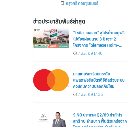
กรุงศรี คอนซูมเมอร์
ข่าวประชาสัมพันธ์ล่าสุด
“ไซมิส แอสเสท” ชูโปรบ้านอยู่ฟรี
ไม่ต้องผ่อนนาน 3 ปี เจาะ 2
โครงการ “Siamese Holm–
Siamese Blossom” พร้อม
7 ส.ค. 69 17:40
ส่วนลดและสิทธิพิเศษถึง 31
สิงหาคม 2569
มาสเตอร์การ์ดยกระดับ
แพลตฟอร์มบัตรดิจิทัลด้วยระบบ
ควบคุมความปลอดภัยใหม่
7 ส.ค. 69 17:36
SINO ประกาศ Q2/69 ทำกำไร
สุทธิ 10 ล้านบาท ฟื้นตัวแกร่งจาก