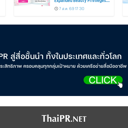
Expanded Beauty Privileges
น
Number of KTC JCB
7 ส.ค. 69 17:30
Cardmembers Spending on
Cosmetics Rises 26%