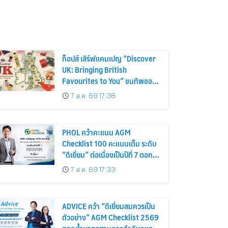
ท็อปส์ เสิร์ฟแคมเปญ “Discover
UK: Bringing British
Favourites to You” ขนทัพของ
อร่อยและไอเท็มฮิตจากสหราช
7 ส.ค. 69 17:38
อาณาจักร ส่งตรงถึงมือตั้งแต่วัน
นี้ – 18 สิงหาคมนี้
PHOL คว้าคะแนน AGM
Checklist 100 คะแนนเต็ม ระดับ
“ดีเยี่ยม” ต่อเนื่องเป็นปีที่ 7 ตอกย้ำ
การดำเนินธุรกิจตามหลักธรรมาภิ
7 ส.ค. 69 17:33
บาล โปร่งใส สร้างความเชื่อมั่นผู้
ถือหุ้น
ADVICE คว้า “ดีเยี่ยมสมควรเป็น
ตัวอย่าง” AGM Checklist 2569