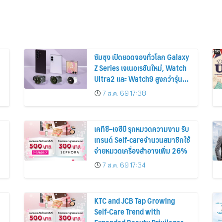
ซัมซุง เปิดยอดจองทั่วโลก Galaxy
Z Series เจเนอเรชันใหม่, Watch
Ultra2 และ Watch9 สูงกว่ารุ่น
ก่อนหน้ากว่า 30%
7 ส.ค. 69 17:38
เคทีซี–เจซีบี รุกหมวดความงาม รับ
เทรนด์ Self-careจำนวนสมาชิกใช้
จ่ายหมวดเครื่องสำอางเพิ่ม 26%
7 ส.ค. 69 17:34
KTC and JCB Tap Growing
Self-Care Trend with