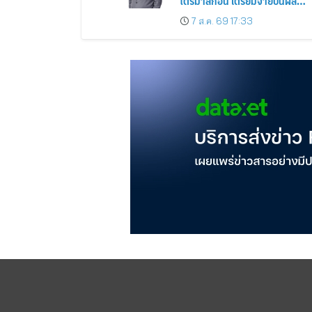
ไตรมาสก่อน เตรียมจ่ายปันผล
ระหว่างกาล 0.014423 บาทต่อหุ้
7 ส.ค. 69 17:33
ครึ่งปีหลังมุ่งเติบโตต่อเนื่อง