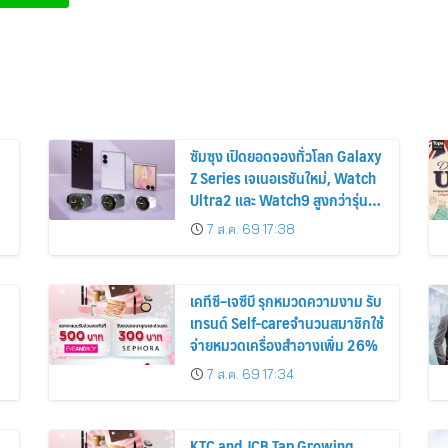
ซัมซุง เปิดยอดจองทั่วโลก Galaxy
Z Series เจเนอเรชันใหม่, Watch
Ultra2 และ Watch9 สูงกว่ารุ่น
ก่อนหน้ากว่า 30%
7 ส.ค. 69 17:38
เคทีซี–เจซีบี รุกหมวดความงาม รับ
เทรนด์ Self-careจำนวนสมาชิกใช้
จ่ายหมวดเครื่องสำอางเพิ่ม 26%
7 ส.ค. 69 17:34
KTC and JCB Tap Growing