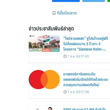
ทีเอ็มบีธนชาต
ข่าวประชาสัมพันธ์ล่าสุด
“ไซมิส แอสเสท” ชูโปรบ้านอยู่ฟรี
ไม่ต้องผ่อนนาน 3 ปี เจาะ 2
โครงการ “Siamese Holm–
Siamese Blossom” พร้อม
7 ส.ค. 69 17:40
ส่วนลดและสิทธิพิเศษถึง 31
สิงหาคม 2569
มาสเตอร์การ์ดยกระดับ
แพลตฟอร์มบัตรดิจิทัลด้วยระบบ
ควบคุมความปลอดภัยใหม่
7 ส.ค. 69 17:36
SINO ประกาศ Q2/69 ทำกำไร