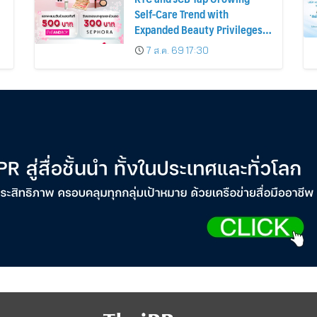
Self-Care Trend with
Expanded Beauty Privileges
น
Number of KTC JCB
7 ส.ค. 69 17:30
Cardmembers Spending on
Cosmetics Rises 26%