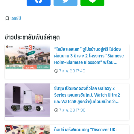
เอสซีบี
ข่าวประชาสัมพันธ์ล่าสุด
“ไซมิส แอสเสท” ชูโปรบ้านอยู่ฟรี ไม่ต้อง
ผ่อนนาน 3 ปี เจาะ 2 โครงการ “Siamese
Holm–Siamese Blossom” พร้อม
ส่วนลดและสิทธิพิเศษถึง 31 สิงหาคม
7 ส.ค. 69 17:40
2569
ซัมซุง เปิดยอดจองทั่วโลก Galaxy Z
Series เจเนอเรชันใหม่, Watch Ultra2
และ Watch9 สูงกว่ารุ่นก่อนหน้ากว่า
30%
7 ส.ค. 69 17:38
ท็อปส์ เสิร์ฟแคมเปญ “Discover UK: