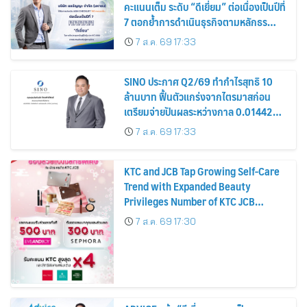
คะแนนเต็ม ระดับ “ดีเยี่ยม” ต่อเนื่องเป็นปีที่
7 ตอกย้ำการดำเนินธุรกิจตามหลักธร
รมาภิบาล โปร่งใส สร้างความเชื่อมั่นผู้ถือ
7 ส.ค. 69 17:33
หุ้น
SINO ประกาศ Q2/69 ทำกำไรสุทธิ 10
ล้านบาท ฟื้นตัวแกร่งจากไตรมาสก่อน
เตรียมจ่ายปันผลระหว่างกาล 0.014423
บาทต่อหุ้น ครึ่งปีหลังมุ่งเติบโตต่อเนื่อง
7 ส.ค. 69 17:33
KTC and JCB Tap Growing Self-Care
Trend with Expanded Beauty
Privileges Number of KTC JCB
Cardmembers Spending on
7 ส.ค. 69 17:30
Cosmetics Rises 26%