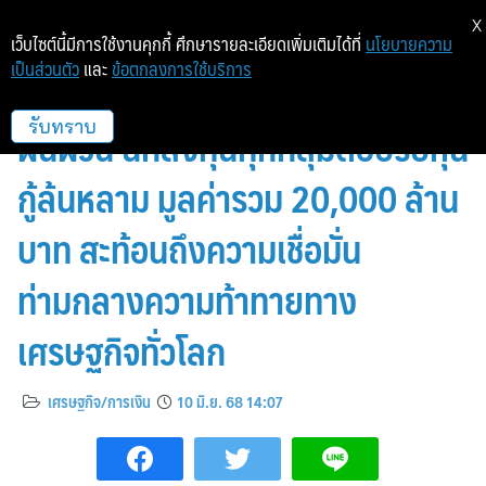
X
เว็บไซต์นี้มีการใช้งานคุกกี้ ศึกษารายละเอียดเพิ่มเติมได้ที่
นโยบายความ
เป็นส่วนตัว
และ
ข้อตกลงการใช้บริการ
‘SCBX’ แกร่งสู้ภาวะเศรษฐกิจ
ผันผวน นักลงทุนทุกกลุ่มตอบรับหุ้น
รับทราบ
กู้ล้นหลาม มูลค่ารวม 20,000 ล้าน
บาท สะท้อนถึงความเชื่อมั่น
ท่ามกลางความท้าทายทาง
เศรษฐกิจทั่วโลก
เศรษฐกิจ/การเงิน
10 มิ.ย. 68 14:07