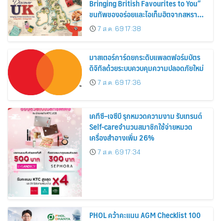
Bringing British Favourites to You”
ขนทัพของอร่อยและไอเท็มฮิตจากสหราช
อาณาจักร ส่งตรงถึงมือตั้งแต่วันนี้ – 18
7 ส.ค. 69 17:38
สิงหาคมนี้
มาสเตอร์การ์ดยกระดับแพลตฟอร์มบัตร
ดิจิทัลด้วยระบบควบคุมความปลอดภัยใหม่
7 ส.ค. 69 17:36
เคทีซี–เจซีบี รุกหมวดความงาม รับเทรนด์
Self-careจำนวนสมาชิกใช้จ่ายหมวด
เครื่องสำอางเพิ่ม 26%
7 ส.ค. 69 17:34
PHOL คว้าคะแนน AGM Checklist 100