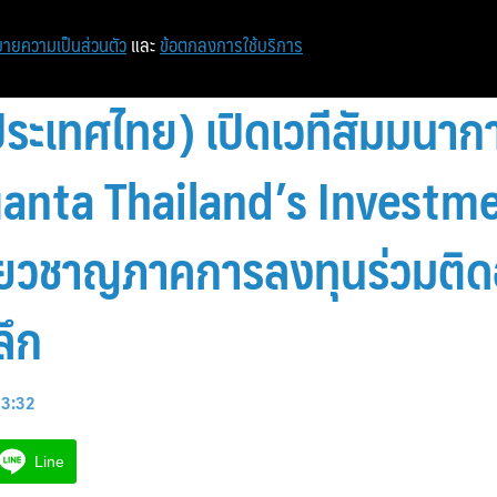
หน้าแรก
ท่องเที่ยว
ไอที
เศรษฐกิจ/การเงิน
ายความเป็นส่วนตัว
และ
ข้อตกลงการใช้บริการ
ระเทศไทย) เปิดเวทีสัมมนากา
uanta Thailand’s Investm
ชี่ยวชาญภาคการลงทุนร่วมติดอ
ลึก
13:32
Line