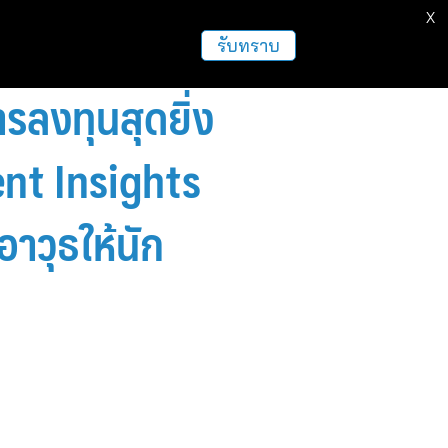
X
ธุรกิจ
ฝากข่าวประชาสัมพันธ์
อื่นๆ
รับทราบ
รลงทุนสุดยิ่ง
ent Insights
าวุธให้นัก