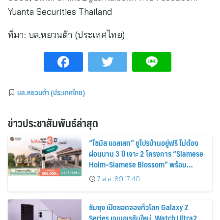
Yuanta Securities Thailand
ที่มา:
บล.หยวนต้า (ประเทศไทย)
บล.หยวนต้า (ประเทศไทย)
ข่าวประชาสัมพันธ์ล่าสุด
“ไซมิส แอสเสท” ชูโปรบ้านอยู่ฟรี ไม่ต้อง
ผ่อนนาน 3 ปี เจาะ 2 โครงการ “Siamese
Holm–Siamese Blossom” พร้อม
ส่วนลดและสิทธิพิเศษถึง 31 สิงหาคม
7 ส.ค. 69 17:40
2569
ซัมซุง เปิดยอดจองทั่วโลก Galaxy Z
Series เจเนอเรชันใหม่, Watch Ultra2