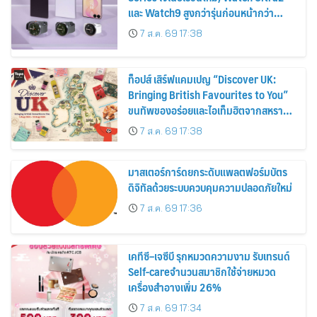
และ Watch9 สูงกว่ารุ่นก่อนหน้ากว่า
30%
7 ส.ค. 69 17:38
ท็อปส์ เสิร์ฟแคมเปญ “Discover UK:
Bringing British Favourites to You”
ขนทัพของอร่อยและไอเท็มฮิตจากสหราช
อาณาจักร ส่งตรงถึงมือตั้งแต่วันนี้ – 18
7 ส.ค. 69 17:38
สิงหาคมนี้
มาสเตอร์การ์ดยกระดับแพลตฟอร์มบัตร
ดิจิทัลด้วยระบบควบคุมความปลอดภัยใหม่
7 ส.ค. 69 17:36
เคทีซี–เจซีบี รุกหมวดความงาม รับเทรนด์
Self-careจำนวนสมาชิกใช้จ่ายหมวด
เครื่องสำอางเพิ่ม 26%
7 ส.ค. 69 17:34