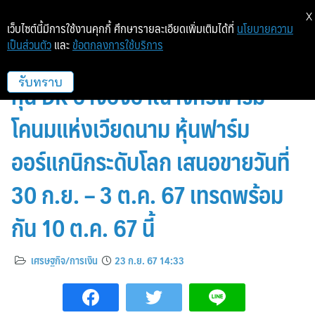
X
เว็บไซต์นี้มีการใช้งานคุกกี้ ศึกษารายละเอียดเพิ่มเติมได้ที่
นโยบายความ
เป็นส่วนตัว
และ
ข้อตกลงการใช้บริการ
หยวนต้า พร้อมเสิร์ฟ “VNM19”
หุ้น DR อ้างอิงอาณาจักรฟาร์ม
รับทราบ
โคนมแห่งเวียดนาม หุ้นฟาร์ม
ออร์แกนิกระดับโลก เสนอขายวันที่
30 ก.ย. – 3 ต.ค. 67 เทรดพร้อม
กัน 10 ต.ค. 67 นี้
เศรษฐกิจ/การเงิน
23 ก.ย. 67 14:33