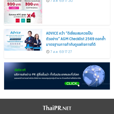
7 ส.ค. 69 17:30
Cosmetics Rises 26%
ADVICE คว้า “ดีเยี่ยมสมควรเป็น
ตัวอย่าง” AGM Checklist 2569 ตอกย้ำ
มาตรฐานการกำกับดูแลกิจการที่ดี
7 ส.ค. 69 17:27