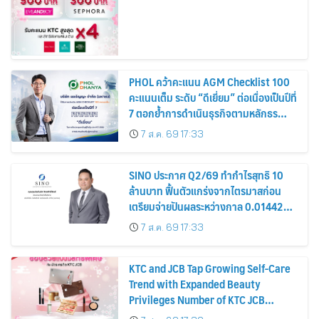
PHOL คว้าคะแนน AGM Checklist 100
คะแนนเต็ม ระดับ “ดีเยี่ยม” ต่อเนื่องเป็นปีที่
7 ตอกย้ำการดำเนินธุรกิจตามหลักธร
รมาภิบาล โปร่งใส สร้างความเชื่อมั่นผู้ถือ
7 ส.ค. 69 17:33
หุ้น
SINO ประกาศ Q2/69 ทำกำไรสุทธิ 10
ล้านบาท ฟื้นตัวแกร่งจากไตรมาสก่อน
เตรียมจ่ายปันผลระหว่างกาล 0.014423
บาทต่อหุ้น ครึ่งปีหลังมุ่งเติบโตต่อเนื่อง
7 ส.ค. 69 17:33
KTC and JCB Tap Growing Self-Care
Trend with Expanded Beauty
Privileges Number of KTC JCB
Cardmembers Spending on