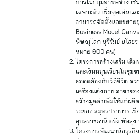
การในกลุ่มอาชีพช่าง เช
เฉพาะตัว เพิ่มจุดเด่นแล
สามารถจัดตั้งและขยายธุร
Business Model Canvas ร
พิษณุโลก บุรีรัมย์ ยโสธ
หมาย 600 คน)
โครงการสร้างเสริม เติมทั
และเงินหมุนเวียนในชุมช
สอดคล้องกับวิถีชีวิต ค
เครื่องแต่งกาย สาขาขอ
สร้างมูลค่าเพิ่มให้แก่ผล
ระยอง สมุทรปราการ เชียง
อุบลราชธานี ตรัง พัทลุง 
โครงการพัฒนานักธุรกิจเก