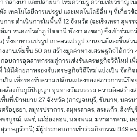
้ำ กลางน้ำ และปลายน้ำ ให้มีความรู้ ความเชี่ยวชาญในสาข
 เทคโนโลยีการแปรรูป และเทคโนโลยีอื่น ๆ ที่เกี่ยวข้อง
 ดำเนินการในพื้นที่ 12 จังหวัด (ฉะเชิงเทรา สุพรรณ
ีมา หนองบัวลำภู ปัตตานี พังงา สงขลา) ซึ่งเข้าร่วมกว
 ทั้งอาหารแปรรูป เกษตรแปรรูป ยานยนต์และชิ้นส่วน 
้างงานเพิ่มขึ้น 50 คน สร้างมูลค่าทางเศรษฐกิจได้กว่
ะกอบการอุตสาหกรรมสู่การแข่งขันเศรษฐกิจวิถีใหม่ เพ
ี่ ให้มีศักยภาพรองรับเศรษฐกิจวิถีใหม่ แบ่งเป็น จัด
จำเป็น เพื่อรองรับความเปลี่ยนแปลงของสภาวการณ์ปัจ
ดคล้องกับภูมิปัญญา ทุนทางวัฒนธรรม ความคิดสร้างสร
ื้นที่เป้าหมาย 27 จังหวัด (กาญจนบุรี, ชัยนาท, นคร
รศรีอยุธยา, สมุทรปราการ, สมุทรสาคร, สระแก้ว, สิงห์บุ
 เพชรบูรณ์, แพร่, แม่ฮ่องสอน, นครพนม, มหาสารคาม, เล
ก็ต, สุราษฎร์ธานี) มีผู้ประกอบการเข้าร่วมกิจกรรม 849 