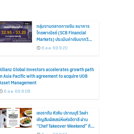
กลุ่มงานตลาดการเงิน ธนาคาร
ไทยพาณิชย์ (SCB Financial
Markets) ประเมินค่าเงินบาทวันนี้
เคลื่อนไหวในกรอบ 32.95-
6 ส.ค. 69 9:20
33.20 บาท/ดอลลาร์
Allianz Global Investors accelerates growth path
in Asia Pacific with agreement to acquire UOB
Asset Management
6 ส.ค. 69 9:08
เชอราตัน หัวหิน ปราณบุรี วิลล่า
เชิญสัมผัสเสน่ห์แห่งอิตาลี ผ่าน
“Chef Takeover Weekend” กับ
เชฟมาร์โค คัมมาราตา