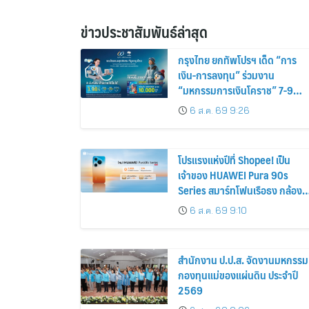
ข่าวประชาสัมพันธ์ล่าสุด
กรุงไทย ยกทัพโปรฯ เด็ด “การ
เงิน-การลงทุน” ร่วมงาน
“มหกรรมการเงินโคราช” 7-9
ส.ค.นี้
6 ส.ค. 69 9:26
โปรแรงแห่งปีที่ Shopee! เป็น
เจ้าของ HUAWEI Pura 90s
Series สมาร์ทโฟนเรือธง กล้อง
ถ่ายสวยสมจริงทุกระยะ
6 ส.ค. 69 9:10
สำนักงาน ป.ป.ส. จัดงานมหกรรม
กองทุนแม่ของแผ่นดิน ประจำปี
2569