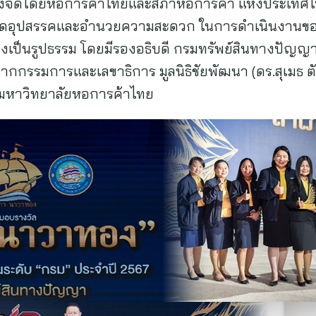
่งจัดโดยหอการค้าไทยและสภาหอการค้า แห่งประเทศไทย
ารลดอุปสรรคและอํานวยความสะดวก ในการดําเนินงานขอ
างเป็นรูปธรรม โดยมีรองอธิบดี กรมทรัพย์สินทางปัญญา 
 จากกรรมการและเลขาธิการ มูลนิธิชัยพัฒนา (ดร.สุเมธ ตันติ
มหาวิทยาลัยหอการค้าไทย