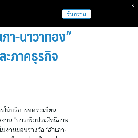
X
ธุรกิจ
ฝากข่าวประชาสัมพันธ์
อื่นๆ
รับทราบ
าเภา-นาวาทอง”
ละภาคธุรกิจ
รให้บริการจดทะเบียน
าน “การเพิ่มประสิทธิภาพ
ในงานมอบรางวัล “สําเภา-