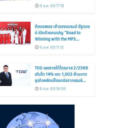
Proud of My Mom.
6 ส.ค. 69 17:19
ดีเคเอสเอช เจ้าของแบรนด์ ฮีรูดอย
ด์ เปิดตัวแคมเปญ “Road to
Winning with the MPS
Science”
6 ส.ค. 69 17:12
TOG เผยรายได้ไตรมาส 2/2569
เติบโต 14% แตะ 1,003 ล้านบาท
ธุรกิจหลักแข็งแกร่งจากเลนส์
มูลค่าเพิ่ม และการขยายตลาดต่าง
6 ส.ค. 69 16:59
ประเทศ พร้อมเดินหน้าลงทุนเพื่อ
การเติบโตระยะยาว