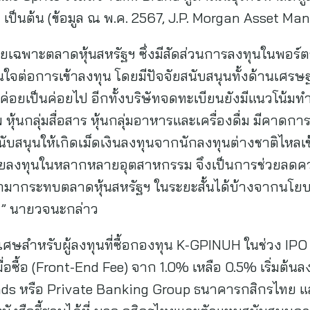
เป็นต้น (ข้อมูล ณ พ.ค. 2567, J.P. Morgan Asset M
ยเฉพาะตลาดหุ้นสหรัฐฯ ซึ่งมีสัดส่วนการลงทุนในพอร์
ใจต่อการเข้าลงทุน โดยมีปัจจัยสนับสนุนทั้งด้านเศรษฐกิ
งค่อยเป็นค่อยไป อีกทั้งบริษัทจดทะเบียนยังมีแนวโน้ม
พ หุ้นกลุ่มสื่อสาร หุ้นกลุ่มอาหารและเครื่องดื่ม มีค
สนับสนุนให้เกิดเม็ดเงินลงทุนจากนักลงทุนต่างชาติไหลเข้า
ระจายลงทุนในหลากหลายอุตสาหกรรม จึงเป็นการช่วยลด
ข้ามากระทบตลาดหุ้นสหรัฐฯ ในระยะสั้นได้บ้างจากนโ
ฐฯ” นายวจนะกล่าว
ิเศษสำหรับผู้ลงทุนที่ซื้อกองทุน K-GPINUH ในช่วง IPO
่อซื้อ (Front-End Fee) จาก 1.0% เหลือ 0.5% เริ่มต้น
 หรือ Private Banking Group ธนาคารกสิกรไทย และ บ