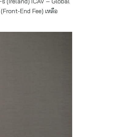
 (Ireland) ICAV – Global
(Front-End Fee) เหลือ