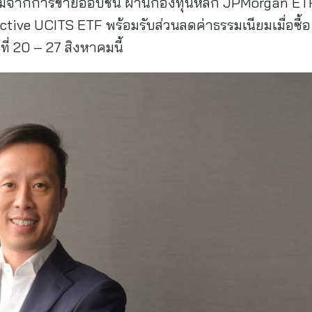
มจากการขายออปชัน ผ่านกองทุนหลัก JPMorgan ETFs
ive UCITS ETF พร้อมรับส่วนลดค่าธรรมเนียมเมื่อซื้อ 
ี่ 20 – 27 สิงหาคมนี้