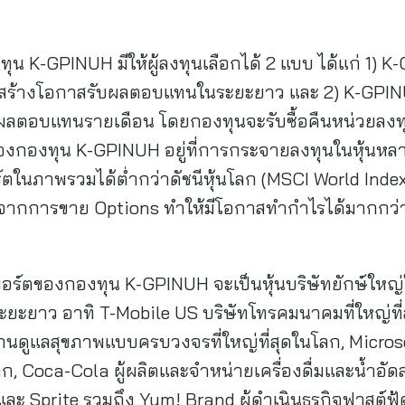
ุน K-GPINUH มีให้ผู้ลงทุนเลือกได้ 2 แบบ ได้แก่ 1)
น้นสร้างโอกาสรับผลตอบแทนในระยะยาว และ 2) K-GPINU
บผลตอบแทนรายเดือน โดยกองทุนจะรับซื้อคืนหน่วยลงทุนอ
ใจของกองทุน K-GPINUH อยู่ที่การกระจายลงทุนในหุ้นหล
ในภาพรวมได้ต่ำกว่าดัชนีหุ้นโลก (MSCI World Ind
จากการขาย Options ทำให้มีโอกาสทำกำไรได้มากกว่า
ู่ในพอร์ตของกองทุน K-GPINUH จะเป็นหุ้นบริษัทยักษ์
ระยะยาว อาทิ T-Mobile US บริษัทโทรคมนาคมที่ใหญ่ที่
ด้านดูแลสุขภาพแบบครบวงจรที่ใหญ่ที่สุดในโลก, Micros
ลก, Coca-Cola ผู้ผลิตและจำหน่ายเครื่องดื่มและน้ำอั
ะ Sprite รวมถึง Yum! Brand ผู้ดำเนินธุรกิจฟาสต์ฟู้ดท