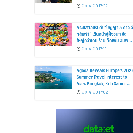
GN8 PHEV รถยนต์ MPV ระดับ
6 ส.ค. 69 17:37
พรีเมียม เข้ากับพลังงานแสง
อาทิตย์ภายในบ้าน
กระแสตอบรับดี! “ปัญญา 5 ดาว อี
ทส์แฟร์” เดินหน้าสู่ฝั่งธนฯ จัด
ใหญ่กว่าเดิม ร้านเด็ดเพิ่ม อิ่มฟิน
10 วันเต็ม!
6 ส.ค. 69 17:15
Agoda Reveals Europe’s 202
Summer Travel Interest to
Asia: Bangkok, Koh Samui,
and Pattaya Among the Top
6 ส.ค. 69 17:02
Cities