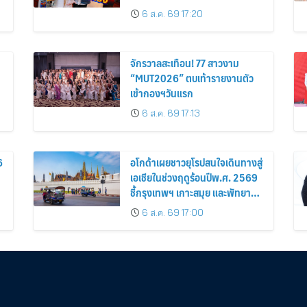
6 ส.ค. 69 17:20
จักรวาลสะเทือน! 77 สาวงาม
“MUT2026” ตบเท้ารายงานตัว
เข้ากองฯวันแรก
6 ส.ค. 69 17:13
6
อโกด้าเผยชาวยุโรปสนใจเดินทางสู่
เอเชียในช่วงฤดูร้อนปีพ.ศ. 2569
ชี้กรุงเทพฯ เกาะสมุย และพัทยา
ติดอันดับเมืองยอดนิยม
6 ส.ค. 69 17:00