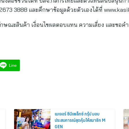
นังสือชี้ชวนได้ที่ บลจ.กสิกรไทยและตัวแทนสนับสนุนการ
673 3888 และศึกษาข้อมูลด้วยตัวเองได้ที่ www.kas
ักษณะสินค้า เงื่อนไขผลตอบแทน ความเสี่ยง และขอคำแ
Line
เมเจอร์ ซีนีเพล็กซ์ กรุ้ป มอบ
ประสบการณ์สุดคุ้มให้สมาชิก M
GEN