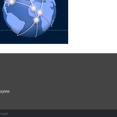
นบุคคล
erved.