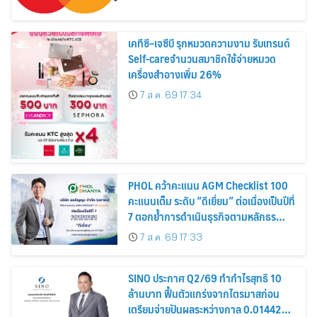
เคทีซี–เจซีบี รุกหมวดความงาม รับเทรนด์
Self-careจำนวนสมาชิกใช้จ่ายหมวด
เครื่องสำอางเพิ่ม 26%
7 ส.ค. 69 17:34
PHOL คว้าคะแนน AGM Checklist 100
คะแนนเต็ม ระดับ “ดีเยี่ยม” ต่อเนื่องเป็นปีที่
7 ตอกย้ำการดำเนินธุรกิจตามหลักธร
รมาภิบาล โปร่งใส สร้างความเชื่อมั่นผู้ถือ
7 ส.ค. 69 17:33
หุ้น
SINO ประกาศ Q2/69 ทำกำไรสุทธิ 10
ล้านบาท ฟื้นตัวแกร่งจากไตรมาสก่อน
เตรียมจ่ายปันผลระหว่างกาล 0.014423