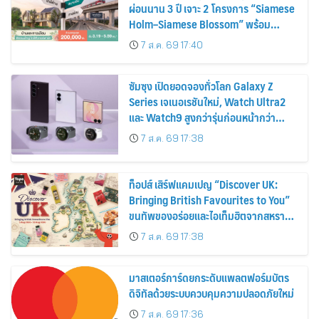
ผ่อนนาน 3 ปี เจาะ 2 โครงการ “Siamese
Holm–Siamese Blossom” พร้อม
ส่วนลดและสิทธิพิเศษถึง 31 สิงหาคม
7 ส.ค. 69 17:40
2569
ซัมซุง เปิดยอดจองทั่วโลก Galaxy Z
Series เจเนอเรชันใหม่, Watch Ultra2
และ Watch9 สูงกว่ารุ่นก่อนหน้ากว่า
30%
7 ส.ค. 69 17:38
ท็อปส์ เสิร์ฟแคมเปญ “Discover UK:
Bringing British Favourites to You”
ขนทัพของอร่อยและไอเท็มฮิตจากสหราช
อาณาจักร ส่งตรงถึงมือตั้งแต่วันนี้ – 18
7 ส.ค. 69 17:38
สิงหาคมนี้
มาสเตอร์การ์ดยกระดับแพลตฟอร์มบัตร
ดิจิทัลด้วยระบบควบคุมความปลอดภัยใหม่
7 ส.ค. 69 17:36