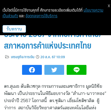
X
เว็บไซต์นี้มีการใช้งานคุกกี้ ศึกษารายละเอียดเพิ่มเติมได้ที่
นโยบายความ
เป็นส่วนตัว
และ
ข้อตกลงการใช้บริการ
วว. รับรางวัลสำเภา-นาวาทอง
ประจำปี 2567 จากหอการค้าไทย/
รับทราบ
สภาหอการค้าแห่งประเทศไทย
เศรษฐกิจ/การเงิน
20 ส.ค. 67 10:09
ดร.สุเมธ ตันติเวชกุล กรรมการและเลขาธิการ มูลนิธิชัย
พัฒนา เป็นประธานในพิธีมอบรางวัล “สำเภา-นาวาทอง”
ประจำปี 2567 โอกาสนี้ ดร.ชุติมา เอี่ยมโชติชวลิต ผู้
ว่าการ สถาบันวิจัยวิทยาศาสตร์และเทคโนโลยีแห่ง