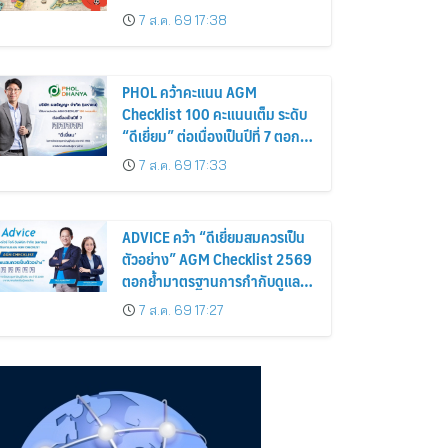
อร่อยและไอเท็มฮิตจากสหราช
7 ส.ค. 69 17:38
อาณาจักร ส่งตรงถึงมือตั้งแต่วัน
นี้ – 18 สิงหาคมนี้
PHOL คว้าคะแนน AGM
Checklist 100 คะแนนเต็ม ระดับ
“ดีเยี่ยม” ต่อเนื่องเป็นปีที่ 7 ตอกย้ำ
การดำเนินธุรกิจตามหลักธรรมาภิ
7 ส.ค. 69 17:33
บาล โปร่งใส สร้างความเชื่อมั่นผู้
ถือหุ้น
ADVICE คว้า “ดีเยี่ยมสมควรเป็น
ตัวอย่าง” AGM Checklist 2569
ตอกย้ำมาตรฐานการกำกับดูแล
กิจการที่ดี
7 ส.ค. 69 17:27