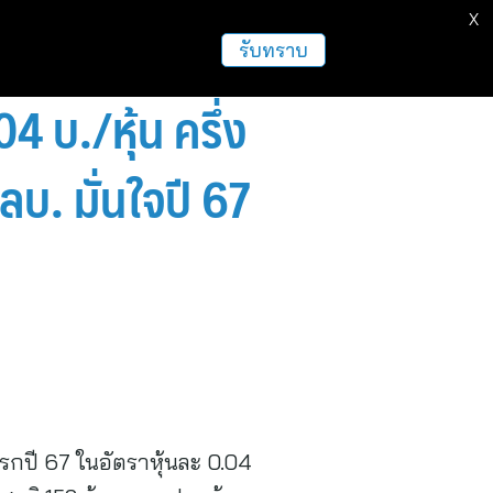
X
ธุรกิจ
ฝากข่าวประชาสัมพันธ์
อื่นๆ
รับทราบ
 บ./หุ้น ครึ่ง
บ. มั่นใจปี 67
แรกปี 67 ในอัตราหุ้นละ 0.04