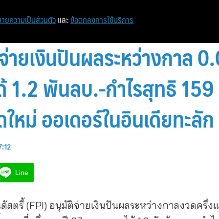
หน้าแรก
ท่องเที่ยว
ไอที
เศรษฐกิจ/การเงิน
ายความเป็นส่วนตัว
และ
ข้อตกลงการใช้บริการ
จ่ายเงินปันผลระหว่างกาล 0.04
 1.2 พันลบ.-กำไรสุทธิ 159 ล
ุดใหม่ ออเดอร์ในอินเดียทะลัก
7:12
Line
ดัสตรี้ (FPI) อนุมัติจ่ายเงินปันผลระหว่างกาลงวดครึ่ง