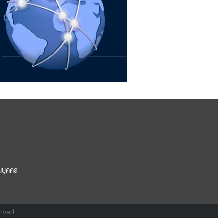
นบุคคล
erved.