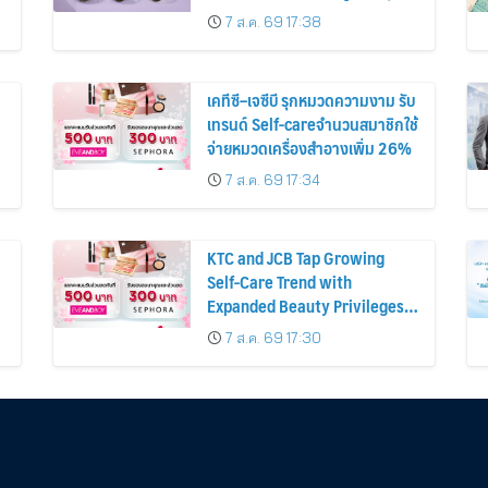
ก่อนหน้ากว่า 30%
7 ส.ค. 69 17:38
เคทีซี–เจซีบี รุกหมวดความงาม รับ
เทรนด์ Self-careจำนวนสมาชิกใช้
จ่ายหมวดเครื่องสำอางเพิ่ม 26%
7 ส.ค. 69 17:34
KTC and JCB Tap Growing
Self-Care Trend with
Expanded Beauty Privileges
น
Number of KTC JCB
7 ส.ค. 69 17:30
Cardmembers Spending on
Cosmetics Rises 26%