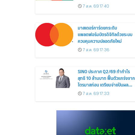
Siamese Blossom” พร้อม
7 ส.ค. 69 17:40
ส่วนลดและสิทธิพิเศษถึง 31
สิงหาคม 2569
มาสเตอร์การ์ดยกระดับ
แพลตฟอร์มบัตรดิจิทัลด้วยระบบ
ควบคุมความปลอดภัยใหม่
7 ส.ค. 69 17:36
SINO ประกาศ Q2/69 ทำกำไร
สุทธิ 10 ล้านบาท ฟื้นตัวแกร่งจาก
ไตรมาสก่อน เตรียมจ่ายปันผล
ระหว่างกาล 0.014423 บาทต่อหุ้
7 ส.ค. 69 17:33
ครึ่งปีหลังมุ่งเติบโตต่อเนื่อง