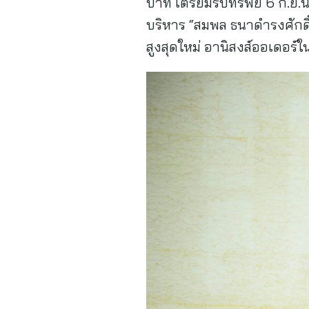
บาท เตรียมรับทรัพย์ 6 ก.ย.น
บริหาร “สมพล ธนาดำรงศักดิ์”
สูงสุดใหม่ อานิสงส์ออเดอร์ใ