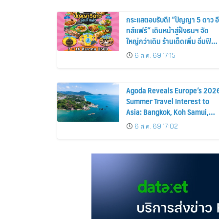
อาทิตย์ภายในบ้าน
กระแสตอบรับดี! “ปัญญา 5 ดาว อี
ทส์แฟร์” เดินหน้าสู่ฝั่งธนฯ จัด
ใหญ่กว่าเดิม ร้านเด็ดเพิ่ม อิ่มฟิน
10 วันเต็ม!
6 ส.ค. 69 17:15
Agoda Reveals Europe’s 202
Summer Travel Interest to
Asia: Bangkok, Koh Samui,
and Pattaya Among the Top
6 ส.ค. 69 17:02
Cities