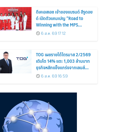
ดีเคเอสเอช เจ้าของแบรนด์ ฮีรูดอย
ด์ เปิดตัวแคมเปญ “Road to
Winning with the MPS
Science”
6 ส.ค. 69 17:12
TOG เผยรายได้ไตรมาส 2/2569
เติบโต 14% แตะ 1,003 ล้านบาท
ธุรกิจหลักแข็งแกร่งจากเลนส์
มูลค่าเพิ่ม และการขยายตลาดต่าง
6 ส.ค. 69 16:59
ประเทศ พร้อมเดินหน้าลงทุนเพื่อ
การเติบโตระยะยาว