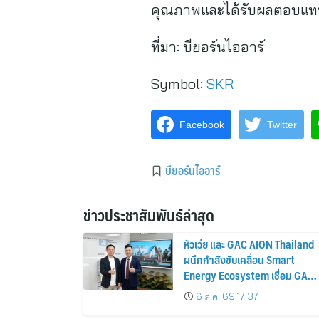
คุณภาพและได้รับผลตอบแทนท
ที่มา:
บียอร์นไออาร์
Symbol:
SKR
Facebook
Twitter
บียอร์นไออาร์
ข่าวประชาสัมพันธ์ล่าสุด
หัวเว่ย และ GAC AION Thailand
ผนึกกำลังขับเคลื่อน Smart
Energy Ecosystem เชื่อม GAC
GN8 PHEV รถยนต์ MPV ระดับ
6 ส.ค. 69 17:37
พรีเมียม เข้ากับพลังงานแสง