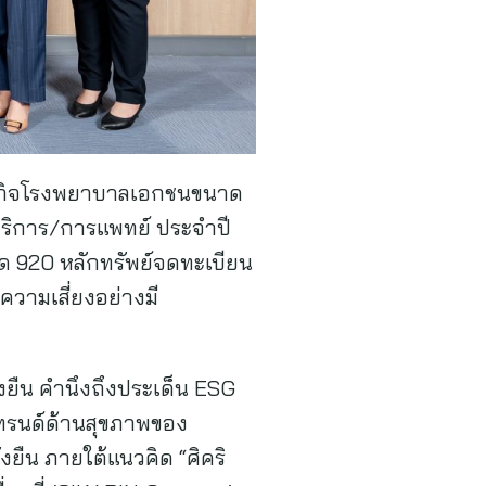
ธุรกิจโรงพยาบาลเอกชนขนาด
่มบริการ/การแพทย์ ประจำปี
หมด 920 หลักทรัพย์จดทะเบียน
วามเสี่ยงอย่างมี
งยืน คำนึงถึงประเด็น ESG
เทรนด์ด้านสุขภาพของ
งยืน ภายใต้แนวคิด “ศิคริ