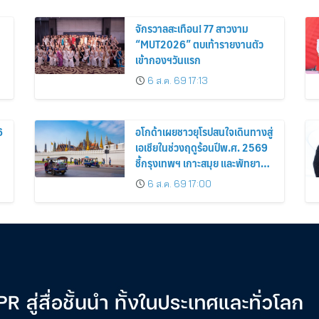
จักรวาลสะเทือน! 77 สาวงาม
“MUT2026” ตบเท้ารายงานตัว
เข้ากองฯวันแรก
6 ส.ค. 69 17:13
6
อโกด้าเผยชาวยุโรปสนใจเดินทางสู่
เอเชียในช่วงฤดูร้อนปีพ.ศ. 2569
ชี้กรุงเทพฯ เกาะสมุย และพัทยา
ติดอันดับเมืองยอดนิยม
6 ส.ค. 69 17:00