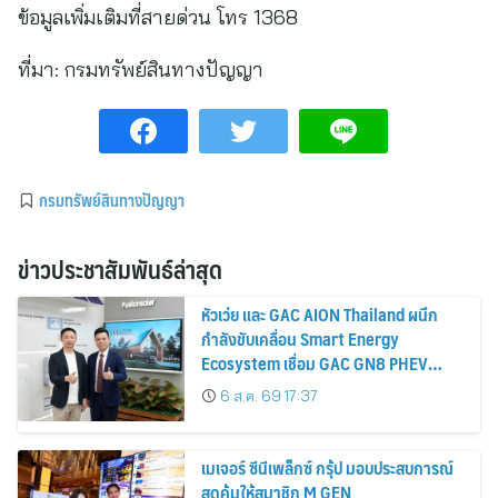
ข้อมูลเพิ่มเติมที่สายด่วน โทร 1368
ที่มา:
กรมทรัพย์สินทางปัญญา
กรมทรัพย์สินทางปัญญา
ข่าวประชาสัมพันธ์ล่าสุด
หัวเว่ย และ GAC AION Thailand ผนึก
กำลังขับเคลื่อน Smart Energy
Ecosystem เชื่อม GAC GN8 PHEV
รถยนต์ MPV ระดับพรีเมียม เข้ากับ
6 ส.ค. 69 17:37
พลังงานแสงอาทิตย์ภายในบ้าน
เมเจอร์ ซีนีเพล็กซ์ กรุ้ป มอบประสบการณ์
สุดคุ้มให้สมาชิก M GEN