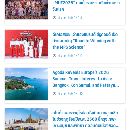
“MUT2026” ตบเท้ารายงานตัวเข้ากองฯ
วันแรก
6 ส.ค. 69 17:13
ดีเคเอสเอช เจ้าของแบรนด์ ฮีรูดอยด์ เปิด
ตัวแคมเปญ “Road to Winning with
the MPS Science”
6 ส.ค. 69 17:12
Agoda Reveals Europe’s 2026
Summer Travel Interest to Asia:
Bangkok, Koh Samui, and Pattaya
Among the Top Cities
6 ส.ค. 69 17:02
อโกด้าเผยชาวยุโรปสนใจเดินทางสู่เอเชีย
ในช่วงฤดูร้อนปีพ.ศ. 2569 ชี้กรุงเทพฯ
เกาะสมุย และพัทยา ติดอันดับเมืองยอด