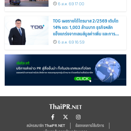
นิยม
6 ส.ค. 69 17:00
TOG เผยรายได้ไตรมาส 2/2569 เติบโต
14% แตะ 1,003 ล้านบาท ธุรกิจหลัก
แข็งแกร่งจากเลนส์มูลค่าเพิ่ม และการ
ขยายตลาดต่างประเทศ พร้อมเดินหน้า
6 ส.ค. 69 16:59
ลงทุนเพื่อการเติบโตระยะยาว
สมัครสมาชิก ThaiPR.NET
ข้อตกลงการใช้บริการ