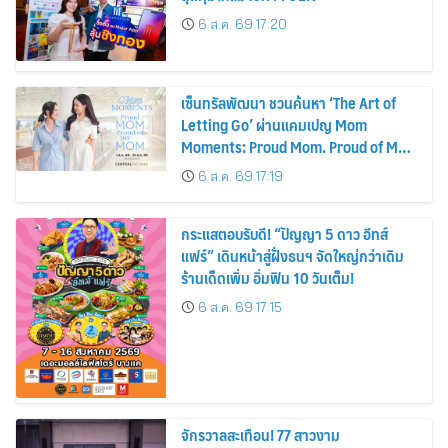
6 ส.ค. 69 17:20
เซ็นทรัลพัฒนา ชวนค้นหา ‘The Art of
Letting Go’ ผ่านแคมเปญ Mom
Moments: Proud Mom. Proud of My
Mom.
6 ส.ค. 69 17:19
กระแสตอบรับดี! “ปัญญา 5 ดาว อีทส์
แฟร์” เดินหน้าสู่ฝั่งธนฯ จัดใหญ่กว่าเดิม
ร้านเด็ดเพิ่ม อิ่มฟิน 10 วันเต็ม!
6 ส.ค. 69 17:15
จักรวาลสะเทือน! 77 สาวงาม