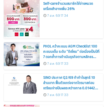
Self-careจำนวนสมาชิกใช้จ่ายหมวด
เครื่องสำอางเพิ่ม 26%
7 ส.ค. 69 17:34
PHOL คว้าคะแนน AGM Checklist 100
คะแนนเต็ม ระดับ “ดีเยี่ยม” ต่อเนื่องเป็นปีที่
7 ตอกย้ำการดำเนินธุรกิจตามหลักธร
รมาภิบาล โปร่งใส สร้างความเชื่อมั่นผู้ถือ
7 ส.ค. 69 17:33
หุ้น
SINO ประกาศ Q2/69 ทำกำไรสุทธิ 10
ล้านบาท ฟื้นตัวแกร่งจากไตรมาสก่อน
เตรียมจ่ายปันผลระหว่างกาล 0.014423
บาทต่อหุ้น ครึ่งปีหลังมุ่งเติบโตต่อเนื่อง
7 ส.ค. 69 17:33