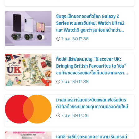
2569
ซัมซุง เปิดยอดจองทั่วโลก Galaxy Z
Series เจเนอเรชันใหม่, Watch Ultra2
และ Watch9 สูงกว่ารุ่นก่อนหน้ากว่า
30%
7 ส.ค. 69 17:38
ท็อปส์ เสิร์ฟแคมเปญ “Discover UK:
Bringing British Favourites to You”
ขนทัพของอร่อยและไอเท็มฮิตจากสหราช
อาณาจักร ส่งตรงถึงมือตั้งแต่วันนี้ – 18
7 ส.ค. 69 17:38
สิงหาคมนี้
มาสเตอร์การ์ดยกระดับแพลตฟอร์มบัตร
ดิจิทัลด้วยระบบควบคุมความปลอดภัยใหม่
7 ส.ค. 69 17:36
เคทีซี–เจซีบี รุกหมวดความงาม รับเทรนด์