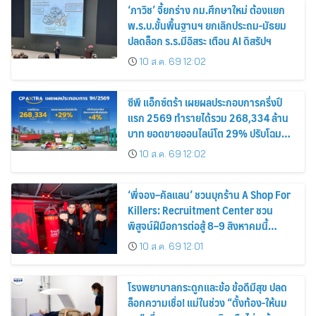
‘ภาวิช’ จี้ยกร่าง กม.ศึกษาใหม่ ต้องแยก
พ.ร.บ.ขั้นพื้นฐานฯ ยกเลิกประถม-มัธยม
ปลดล็อก ร.ร.มีอิสระ เตือน AI ดิสรัปฯ
10 ส.ค. 69 12:02
ซีพี แอ็กซ์ตร้า เผยผลประกอบการครึ่งปี
แรก 2569 ทำรายได้รวม 268,334 ล้าน
บาท ยอดขายออนไลน์โต 29% ปรับโฉม
สาขาใหม่ดันอัตราเช่าพื้นที่โต 4%
10 ส.ค. 69 12:02
‘พี่จอง–คัลแลน’ ชวนบุกร้าน A Shop For
Killers: Recruitment Center ชวน
พิสูจน์ฝีมือการต่อสู้ 8–9 สิงหาคมนี้
เท่านั้น เข้าชมได้ไม่มีค่าใช้จ่าย!
10 ส.ค. 69 12:01
โรงพยาบาลกระดูกและข้อ ข้อดีมีสุข ปลด
ล็อกความเชื่อ! แม่ในช่วง “ตั้งท้อง-ให้นม