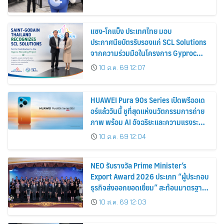
แซง-โกแบ็ง ประเทศไทย มอบ
ประกาศนียบัตรรับรองแก่ SCL Solutions
จากความร่วมมือในโครงการ Gyproc
Recycling
10 ส.ค. 69 12:07
HUAWEI Pura 90s Series เปิดพรีออเด
อร์แล้ววันนี้ ชูที่สุดแห่งนวัตกรรมการถ่าย
ภาพ พร้อม AI อัจฉริยะและความแรงระดับ
5G Advanced
10 ส.ค. 69 12:04
NEO รับรางวัล Prime Minister’s
Export Award 2026 ประเภท “ผู้ประกอบ
ธุรกิจส่งออกยอดเยี่ยม” สะท้อนมาตรฐาน
การดำเนินธุรกิจ พร้อมยกระดับศักยภาพ
10 ส.ค. 69 12:03
สินค้าไทยสู่ตลาดโลก