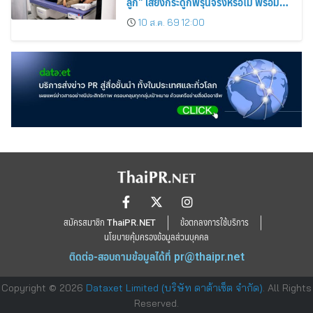
ลูก” เสี่ยงกระดูกพรุนจริงหรือไม่ พร้อม
ชวนคุณแม่วัยเก๋าตรวจมวลกระดูกเชิง
10 ส.ค. 69 12:00
ป้องกัน
สมัครสมาชิก ThaiPR.NET
ข้อตกลงการใช้บริการ
นโยบายคุ้มครองข้อมูลส่วนบุคคล
ติดต่อ-สอบถามข้อมูลได้ที่
pr@thaipr.net
Copyright © 2026
Dataxet Limited (บริษัท ดาต้าเซ็ต จำกัด)
. All Rights
Reserved.