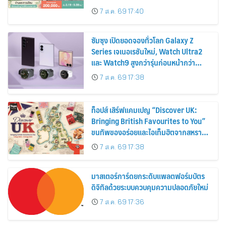
ส่วนลดและสิทธิพิเศษถึง 31 สิงหาคม
7 ส.ค. 69 17:40
2569
ซัมซุง เปิดยอดจองทั่วโลก Galaxy Z
Series เจเนอเรชันใหม่, Watch Ultra2
และ Watch9 สูงกว่ารุ่นก่อนหน้ากว่า
30%
7 ส.ค. 69 17:38
ท็อปส์ เสิร์ฟแคมเปญ “Discover UK:
Bringing British Favourites to You”
ขนทัพของอร่อยและไอเท็มฮิตจากสหราช
อาณาจักร ส่งตรงถึงมือตั้งแต่วันนี้ – 18
7 ส.ค. 69 17:38
สิงหาคมนี้
มาสเตอร์การ์ดยกระดับแพลตฟอร์มบัตร
ดิจิทัลด้วยระบบควบคุมความปลอดภัยใหม่
7 ส.ค. 69 17:36