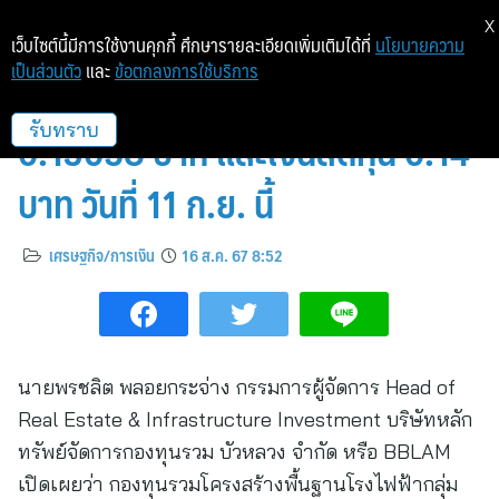
X
เว็บไซต์นี้มีการใช้งานคุกกี้ ศึกษารายละเอียดเพิ่มเติมได้ที่
นโยบายความ
เป็นส่วนตัว
และ
ข้อตกลงการใช้บริการ
BRRGIF เตรียมจ่ายปันผล
0.13058 บาท และเงินลดทุน 0.14
รับทราบ
บาท วันที่ 11 ก.ย. นี้
เศรษฐกิจ/การเงิน
16 ส.ค. 67 8:52
นายพรชลิต พลอยกระจ่าง กรรมการผู้จัดการ Head of
Real Estate & Infrastructure Investment บริษัทหลัก
ทรัพย์จัดการกองทุนรวม บัวหลวง จำกัด หรือ BBLAM
เปิดเผยว่า กองทุนรวมโครงสร้างพื้นฐานโรงไฟฟ้ากลุ่ม