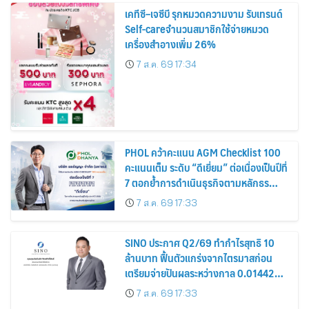
เคทีซี–เจซีบี รุกหมวดความงาม รับเทรนด์
Self-careจำนวนสมาชิกใช้จ่ายหมวด
เครื่องสำอางเพิ่ม 26%
7 ส.ค. 69 17:34
PHOL คว้าคะแนน AGM Checklist 100
คะแนนเต็ม ระดับ “ดีเยี่ยม” ต่อเนื่องเป็นปีที่
7 ตอกย้ำการดำเนินธุรกิจตามหลักธร
รมาภิบาล โปร่งใส สร้างความเชื่อมั่นผู้ถือ
7 ส.ค. 69 17:33
หุ้น
SINO ประกาศ Q2/69 ทำกำไรสุทธิ 10
ล้านบาท ฟื้นตัวแกร่งจากไตรมาสก่อน
เตรียมจ่ายปันผลระหว่างกาล 0.014423
บาทต่อหุ้น ครึ่งปีหลังมุ่งเติบโตต่อเนื่อง
7 ส.ค. 69 17:33