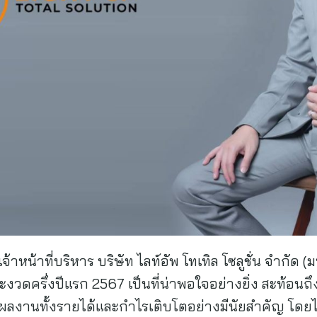
หน้าที่บริหาร บริษัท ไลท์อัพ โทเทิล โซลูชั่น จำกัด 
วดครึ่งปีแรก 2567 เป็นที่น่าพอใจอย่างยิ่ง สะท้อน
างผลงานทั้งรายได้และกำไรเติบโตอย่างมีนัยสำคัญ โดย