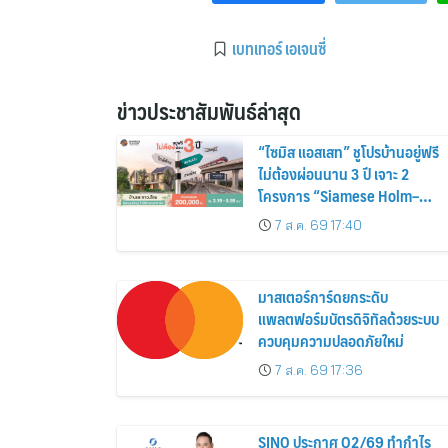
เบทเทอร์ เอเจนซี่
ข่าวประชาสัมพันธ์ล่าสุด
“ไซมิส แอสเสท” ชูโปรบ้านอยู่ฟรี
ไม่ต้องผ่อนนาน 3 ปี เจาะ 2
โครงการ “Siamese Holm–
Siamese Blossom” พร้อม
7 ส.ค. 69 17:40
ส่วนลดและสิทธิพิเศษถึง 31
สิงหาคม 2569
มาสเตอร์การ์ดยกระดับ
แพลตฟอร์มบัตรดิจิทัลด้วยระบบ
ควบคุมความปลอดภัยใหม่
7 ส.ค. 69 17:36
SINO ประกาศ Q2/69 ทำกำไร