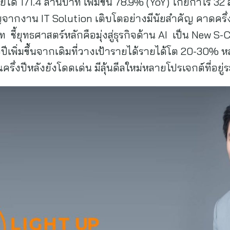
ยได้ 171.4 ล้านบาท เพิ่มขึ้น 78.9% (YoY) โกยกำไร 32
กงาน IT Solution เติบโตอย่างมีนัยสำคัญ คาดครึ่งปีหลั
 ชี้ยุทธศาสตร์หลักคือมุ่งสู่ธุรกิจด้าน AI เป็น New 
งปีเพิ่มขึ้นจากเดิมที่วางเป้ารายได้รายได้โต 20-30% หล
่งปีหลังยังโดดเด่น มีลุ้นดีลใหม่หลายโปรเจกต์ที่อยู่