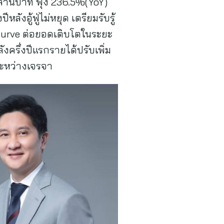
 ล้านบาท พุ่ง 236.5%(YoY)
งอู้ฟู่ไม่หยุด เตรียมรับรู้
S-Curve ต่อยอดเติบโตในระยะ
ังครึ่งปีแรกรายได้ปรับเพิ่ม
ระหว่างเจรจา