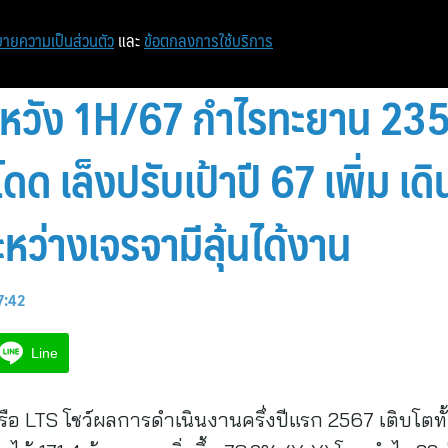
หน้าแรก
ท่องเที่ยว
ไอที
เศรษฐกิจ/การเงิน
ายความเป็นส่วนตัว
และ
ข้อตกลงการใช้บริการ
ิดหวัง 1H/67 กำไรทะยาน 235
ด เล็งปรับเป้าปี 67 เพิ่ม เดินห
ระหว่างเจรจามีลุ้นได้งาน
17:42
Line
น หรือ LTS โชว์ผลการดำเนินงานครึ่งปีแรก 2567 เติบโ