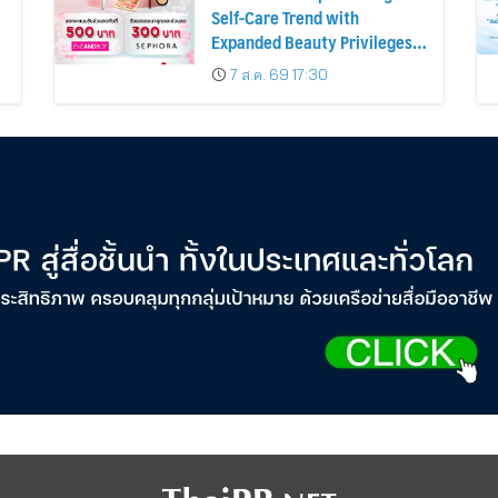
Self-Care Trend with
Expanded Beauty Privileges
น
Number of KTC JCB
7 ส.ค. 69 17:30
Cardmembers Spending on
Cosmetics Rises 26%