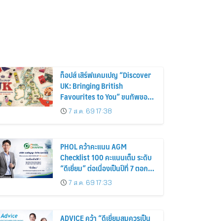
ท็อปส์ เสิร์ฟแคมเปญ “Discover
UK: Bringing British
Favourites to You” ขนทัพของ
อร่อยและไอเท็มฮิตจากสหราช
7 ส.ค. 69 17:38
อาณาจักร ส่งตรงถึงมือตั้งแต่วัน
นี้ – 18 สิงหาคมนี้
PHOL คว้าคะแนน AGM
Checklist 100 คะแนนเต็ม ระดับ
“ดีเยี่ยม” ต่อเนื่องเป็นปีที่ 7 ตอกย้ำ
การดำเนินธุรกิจตามหลักธรรมาภิ
7 ส.ค. 69 17:33
บาล โปร่งใส สร้างความเชื่อมั่นผู้
ถือหุ้น
ADVICE คว้า “ดีเยี่ยมสมควรเป็น