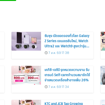
ซัมซุง เปิดยอดจองทั่วโลก Galaxy
Z Series เจเนอเรชันใหม่, Watch
Ultra2 และ Watch9 สูงกว่ารุ่น
ก่อนหน้ากว่า 30%
7 ส.ค. 69 17:38
เคทีซี–เจซีบี รุกหมวดความงาม รับ
เทรนด์ Self-careจำนวนสมาชิกใช้
จ่ายหมวดเครื่องสำอางเพิ่ม 26%
7 ส.ค. 69 17:34
KTC and JCB Tap Growing