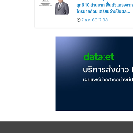
สุทธิ 10 ล้านบาท ฟื้นตัวแกร่งจาก
ไตรมาสก่อน เตรียมจ่ายปันผล
ระหว่างกาล 0.014423 บาทต่อหุ้
7 ส.ค. 69 17:33
ครึ่งปีหลังมุ่งเติบโตต่อเนื่อง