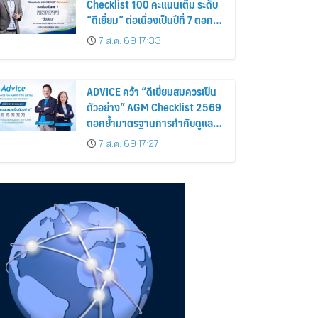
Checklist 100 คะแนนเต็ม ระดับ
“ดีเยี่ยม” ต่อเนื่องเป็นปีที่ 7 ตอกย้ำ
การดำเนินธุรกิจตามหลักธรรมาภิ
7 ส.ค. 69 17:33
บาล โปร่งใส สร้างความเชื่อมั่นผู้
ถือหุ้น
ADVICE คว้า “ดีเยี่ยมสมควรเป็น
ตัวอย่าง” AGM Checklist 2569
ตอกย้ำมาตรฐานการกำกับดูแล
กิจการที่ดี
7 ส.ค. 69 17:27