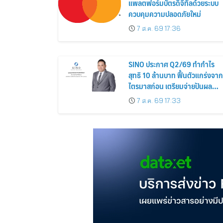
แพลตฟอร์มบัตรดิจิทัลด้วยระบบ
ควบคุมความปลอดภัยใหม่
7 ส.ค. 69 17:36
SINO ประกาศ Q2/69 ทำกำไร
สุทธิ 10 ล้านบาท ฟื้นตัวแกร่งจาก
ไตรมาสก่อน เตรียมจ่ายปันผล
ระหว่างกาล 0.014423 บาทต่อหุ้
7 ส.ค. 69 17:33
ครึ่งปีหลังมุ่งเติบโตต่อเนื่อง