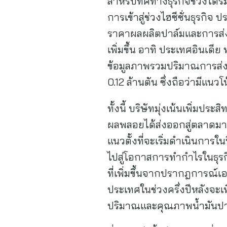
สำหรับทิศทางธุรกิจช่วงไตร
การเข้าสู่ช่วงไฮซีซั่นธุรกิ
ราคาผลผลิตปาล์มและการส่ง
เพิ่มขึ้น อาทิ ประเทศอินเดี
ข้อมูลภาพรวมปริมาณการส่
0.12 ล้านตัน ซึ่งถือว่ามีแนวโน้
ทั้งนี้ บริษัทมุ่งเน้นเพิ่มป
ผลพลอยได้ส่งออกสู่ตลาดมา
แนวตั้งที่จะเริ่มดำเนินกา
ไปสู่โอกาสการทำกำไรในธุ
ที่เพิ่มขึ้นจากปรากฎการณ์
ประเทศในช่วงครึ่งปีหลังจะเพ
ปริมาณและคุณภาพน้ำมันปาล์ม