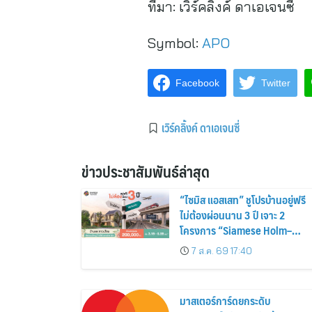
ที่มา:
เวิร์คลิ้งค์ ดาเอเจนซี่
Symbol:
APO
Facebook
Twitter
เวิร์คลิ้งค์ ดาเอเจนซี่
ข่าวประชาสัมพันธ์ล่าสุด
“ไซมิส แอสเสท” ชูโปรบ้านอยู่ฟรี
ไม่ต้องผ่อนนาน 3 ปี เจาะ 2
โครงการ “Siamese Holm–
Siamese Blossom” พร้อม
7 ส.ค. 69 17:40
ส่วนลดและสิทธิพิเศษถึง 31
สิงหาคม 2569
มาสเตอร์การ์ดยกระดับ