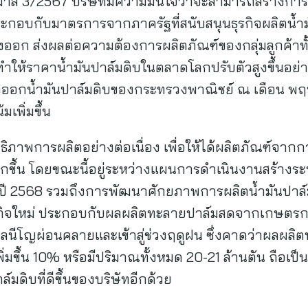
มาส 3/2567 บริษัทมีความมั่นใจว่าจะสามารถสร้างการเ
จ ประกอบกับมาตรการจากภาครัฐที่สนับสนุนธุรกิจผลิตน้ำ
ออก ส่งผลต่อความต้องการผลิตภัณฑ์ของกลุ่มลูกค้าท
ย ทำให้ราคาน้ำมันปาล์มดิบในตลาดโลกปรับตัวสูงขึ้นอย่
งออกน้ำมันปาล์มดิบของกระทรวงพาณิชย์ ณ เดือน พ
มเพิ่มขึ้น
ระสิทธิภาพการผลิตอย่างต่อเนื่อง เพื่อให้ได้ผลิตภัณฑ์จ
กขึ้น โดยขณะนี้อยู่ระหว่างแผนการดำเนินงานสร้างระ
รในปี 2568 รวมถึงการพัฒนาศักยภาพการผลิตน้ำมันปาล์
รกิจใหม่ ประกอบกับผลผลิตทะลายปาล์มสดจากเกษตร
เอลนีโญผ่อนคลายและเข้าสู่ช่วงฤดูฝน ซึ่งคาดว่าผลผลิ
ิ่มขึ้น 10% หรือมีปริมาณทั้งหมด 20-21 ล้านตัน ถือเป็น
ดิบที่ดีขึ้นของบริษัทอีกด้วย