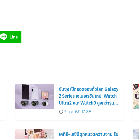
Line
ซัมซุง เปิดยอดจองทั่วโลก Galaxy
Z Series เจเนอเรชันใหม่, Watch
Ultra2 และ Watch9 สูงกว่ารุ่น
ก่อนหน้ากว่า 30%
7 ส.ค. 69 17:38
เคทีซี–เจซีบี รุกหมวดความงาม รับ