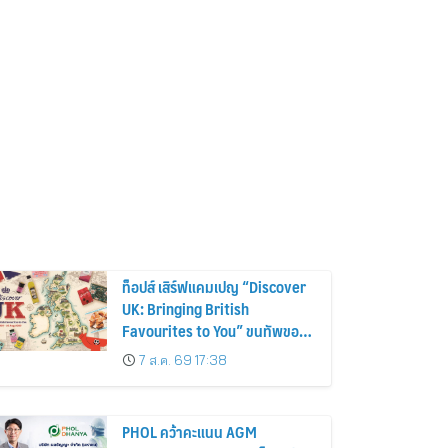
ท็อปส์ เสิร์ฟแคมเปญ “Discover
UK: Bringing British
Favourites to You” ขนทัพของ
อร่อยและไอเท็มฮิตจากสหราช
7 ส.ค. 69 17:38
อาณาจักร ส่งตรงถึงมือตั้งแต่วัน
นี้ – 18 สิงหาคมนี้
PHOL คว้าคะแนน AGM