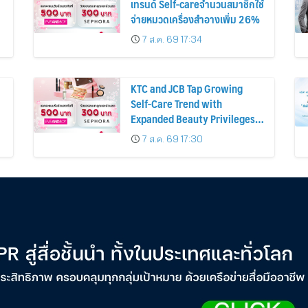
เทรนด์ Self-careจำนวนสมาชิกใช้
จ่ายหมวดเครื่องสำอางเพิ่ม 26%
7 ส.ค. 69 17:34
KTC and JCB Tap Growing
Self-Care Trend with
Expanded Beauty Privileges
น
Number of KTC JCB
7 ส.ค. 69 17:30
Cardmembers Spending on
Cosmetics Rises 26%