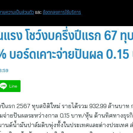
หน้าแรก
ท่องเที่ยว
ไอที
เศรษฐกิจ/การเงิน
ายความเป็นส่วนตัว
และ
ข้อตกลงการใช้บริการ
รง โชว์งบครึ่งปีแรก 67 ทุบ
% บอร์ดเคาะจ่ายปันผล 0.15 
13:59
Line
แรก 2567 ทุบสถิติใหม่ รายได้รวม 932.99 ล้านบาท ก
ียมจ่ายปันผลระหว่างกาล 0.15 บาท/หุ้น ด้านทิศทางธุ
่น ดีมานด์น้ำมันปาล์มดิบพุ่งทั้งในประเทศและต่างประเทศ ส