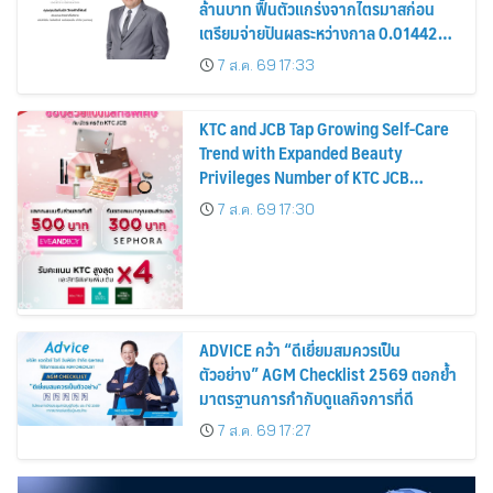
ล้านบาท ฟื้นตัวแกร่งจากไตรมาสก่อน
เตรียมจ่ายปันผลระหว่างกาล 0.014423
บาทต่อหุ้น ครึ่งปีหลังมุ่งเติบโตต่อเนื่อง
7 ส.ค. 69 17:33
KTC and JCB Tap Growing Self-Care
Trend with Expanded Beauty
Privileges Number of KTC JCB
Cardmembers Spending on
7 ส.ค. 69 17:30
Cosmetics Rises 26%
ADVICE คว้า “ดีเยี่ยมสมควรเป็น
ตัวอย่าง” AGM Checklist 2569 ตอกย้ำ
มาตรฐานการกำกับดูแลกิจการที่ดี
7 ส.ค. 69 17:27