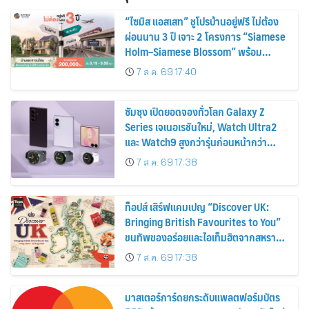
“ไซมิส แอสเสท” ชูโปรบ้านอยู่ฟรี ไม่ต้อง
ผ่อนนาน 3 ปี เจาะ 2 โครงการ “Siamese
Holm–Siamese Blossom” พร้อม
ส่วนลดและสิทธิพิเศษถึง 31 สิงหาคม
7 ส.ค. 69 17:40
2569
ซัมซุง เปิดยอดจองทั่วโลก Galaxy Z
Series เจเนอเรชันใหม่, Watch Ultra2
และ Watch9 สูงกว่ารุ่นก่อนหน้ากว่า
30%
7 ส.ค. 69 17:38
ท็อปส์ เสิร์ฟแคมเปญ “Discover UK:
Bringing British Favourites to You”
ขนทัพของอร่อยและไอเท็มฮิตจากสหราช
อาณาจักร ส่งตรงถึงมือตั้งแต่วันนี้ – 18
7 ส.ค. 69 17:38
สิงหาคมนี้
มาสเตอร์การ์ดยกระดับแพลตฟอร์มบัตร