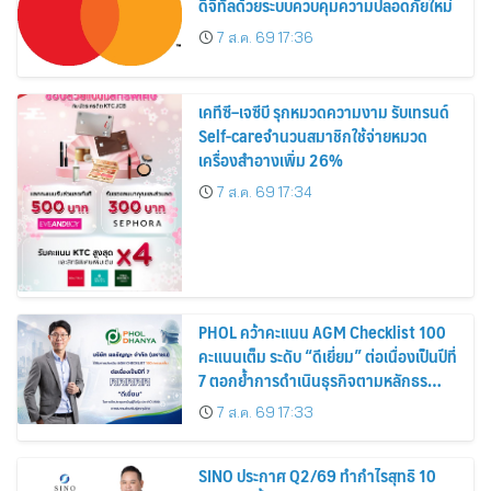
ดิจิทัลด้วยระบบควบคุมความปลอดภัยใหม่
7 ส.ค. 69 17:36
เคทีซี–เจซีบี รุกหมวดความงาม รับเทรนด์
Self-careจำนวนสมาชิกใช้จ่ายหมวด
เครื่องสำอางเพิ่ม 26%
7 ส.ค. 69 17:34
PHOL คว้าคะแนน AGM Checklist 100
คะแนนเต็ม ระดับ “ดีเยี่ยม” ต่อเนื่องเป็นปีที่
7 ตอกย้ำการดำเนินธุรกิจตามหลักธร
รมาภิบาล โปร่งใส สร้างความเชื่อมั่นผู้ถือ
7 ส.ค. 69 17:33
หุ้น
SINO ประกาศ Q2/69 ทำกำไรสุทธิ 10