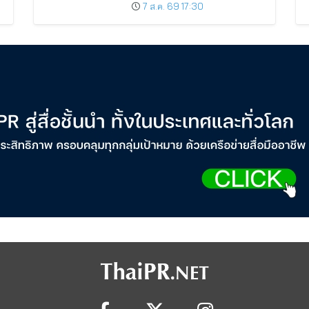
น
Number of KTC JCB
7 ส.ค. 69 17:30
Cardmembers Spending on
Cosmetics Rises 26%