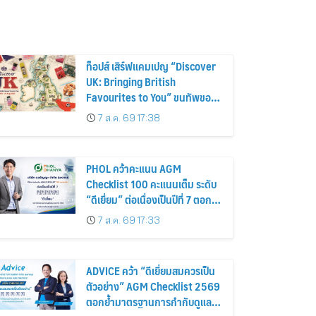
ท็อปส์ เสิร์ฟแคมเปญ “Discover
UK: Bringing British
Favourites to You” ขนทัพของ
อร่อยและไอเท็มฮิตจากสหราช
7 ส.ค. 69 17:38
อาณาจักร ส่งตรงถึงมือตั้งแต่วัน
นี้ – 18 สิงหาคมนี้
PHOL คว้าคะแนน AGM
Checklist 100 คะแนนเต็ม ระดับ
“ดีเยี่ยม” ต่อเนื่องเป็นปีที่ 7 ตอกย้ำ
การดำเนินธุรกิจตามหลักธรรมาภิ
7 ส.ค. 69 17:33
บาล โปร่งใส สร้างความเชื่อมั่นผู้
ถือหุ้น
ADVICE คว้า “ดีเยี่ยมสมควรเป็น
ตัวอย่าง” AGM Checklist 2569
ตอกย้ำมาตรฐานการกำกับดูแล