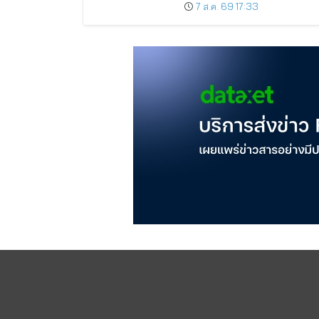
ระหว่างกาล 0.014423 บาทต่อหุ้
7 ส.ค. 69 17:33
ครึ่งปีหลังมุ่งเติบโตต่อเนื่อง