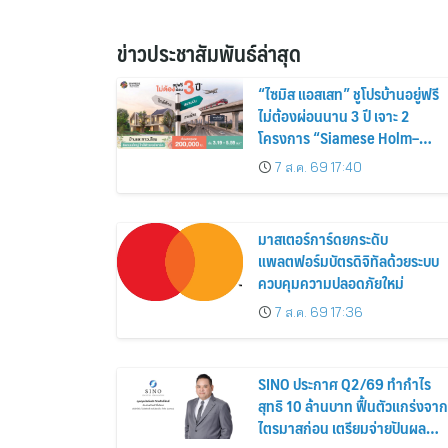
ข่าวประชาสัมพันธ์ล่าสุด
“ไซมิส แอสเสท” ชูโปรบ้านอยู่ฟรี
ไม่ต้องผ่อนนาน 3 ปี เจาะ 2
โครงการ “Siamese Holm–
Siamese Blossom” พร้อม
7 ส.ค. 69 17:40
ส่วนลดและสิทธิพิเศษถึง 31
สิงหาคม 2569
มาสเตอร์การ์ดยกระดับ
แพลตฟอร์มบัตรดิจิทัลด้วยระบบ
ควบคุมความปลอดภัยใหม่
7 ส.ค. 69 17:36
SINO ประกาศ Q2/69 ทำกำไร
สุทธิ 10 ล้านบาท ฟื้นตัวแกร่งจาก
ไตรมาสก่อน เตรียมจ่ายปันผล