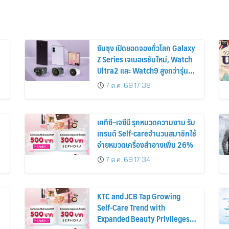
ซัมซุง เปิดยอดจองทั่วโลก Galaxy
Z Series เจเนอเรชันใหม่, Watch
Ultra2 และ Watch9 สูงกว่ารุ่น
ก่อนหน้ากว่า 30%
7 ส.ค. 69 17:38
เคทีซี–เจซีบี รุกหมวดความงาม รับ
เทรนด์ Self-careจำนวนสมาชิกใช้
จ่ายหมวดเครื่องสำอางเพิ่ม 26%
7 ส.ค. 69 17:34
KTC and JCB Tap Growing
Self-Care Trend with
Expanded Beauty Privileges