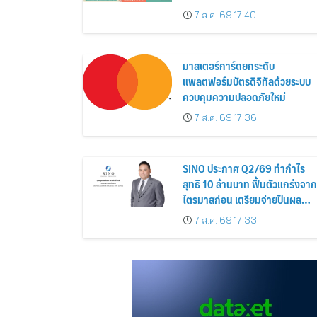
Siamese Blossom” พร้อม
7 ส.ค. 69 17:40
ส่วนลดและสิทธิพิเศษถึง 31
สิงหาคม 2569
มาสเตอร์การ์ดยกระดับ
แพลตฟอร์มบัตรดิจิทัลด้วยระบบ
ควบคุมความปลอดภัยใหม่
7 ส.ค. 69 17:36
SINO ประกาศ Q2/69 ทำกำไร
สุทธิ 10 ล้านบาท ฟื้นตัวแกร่งจาก
ไตรมาสก่อน เตรียมจ่ายปันผล
ระหว่างกาล 0.014423 บาทต่อหุ้
7 ส.ค. 69 17:33
ครึ่งปีหลังมุ่งเติบโตต่อเนื่อง