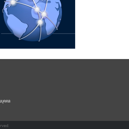
นบุคคล
erved.