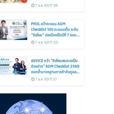
อร่อยและไอเท็มฮิตจากสหราช
7 ส.ค. 69 17:38
อาณาจักร ส่งตรงถึงมือตั้งแต่วัน
นี้ – 18 สิงหาคมนี้
PHOL คว้าคะแนน AGM
Checklist 100 คะแนนเต็ม ระดับ
“ดีเยี่ยม” ต่อเนื่องเป็นปีที่ 7 ตอกย้ำ
การดำเนินธุรกิจตามหลักธรรมาภิ
7 ส.ค. 69 17:33
บาล โปร่งใส สร้างความเชื่อมั่นผู้
ถือหุ้น
ADVICE คว้า “ดีเยี่ยมสมควรเป็น
ตัวอย่าง” AGM Checklist 2569
ตอกย้ำมาตรฐานการกำกับดูแล
กิจการที่ดี
7 ส.ค. 69 17:27