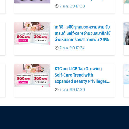
ก่อนหน้ากว่า 30%
7 ส.ค. 69 17:38
เคทีซี–เจซีบี รุกหมวดความงาม รับ
เทรนด์ Self-careจำนวนสมาชิกใช้
จ่ายหมวดเครื่องสำอางเพิ่ม 26%
7 ส.ค. 69 17:34
KTC and JCB Tap Growing
Self-Care Trend with
Expanded Beauty Privileges
น
Number of KTC JCB
7 ส.ค. 69 17:30
Cardmembers Spending on
Cosmetics Rises 26%