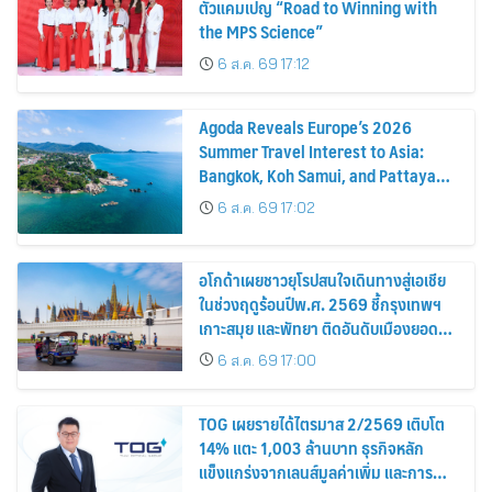
ตัวแคมเปญ “Road to Winning with
the MPS Science”
6 ส.ค. 69 17:12
Agoda Reveals Europe’s 2026
Summer Travel Interest to Asia:
Bangkok, Koh Samui, and Pattaya
Among the Top Cities
6 ส.ค. 69 17:02
อโกด้าเผยชาวยุโรปสนใจเดินทางสู่เอเชีย
ในช่วงฤดูร้อนปีพ.ศ. 2569 ชี้กรุงเทพฯ
เกาะสมุย และพัทยา ติดอันดับเมืองยอด
นิยม
6 ส.ค. 69 17:00
TOG เผยรายได้ไตรมาส 2/2569 เติบโต
14% แตะ 1,003 ล้านบาท ธุรกิจหลัก
แข็งแกร่งจากเลนส์มูลค่าเพิ่ม และการ