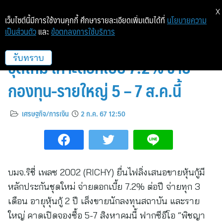
X
เว็บไซต์นี้มีการใช้งานคุกกี้ ศึกษารายละเอียดเพิ่มเติมได้ที่
นโยบายความ
เป็นส่วนตัว
และ
ข้อตกลงการใช้บริการ
RICHY เล็งออกหุ้นกู้มีหลักประกัน
ชุดใหม่ เคาะดอกเบี้ย 7.2% ขาย
รับทราบ
กองทุน-รายใหญ่ 5 – 7 ส.ค.นี้
เศรษฐกิจ/การเงิน
2 ก.ค. 67 12:50
บมจ.ริชี่ เพลซ 2002 (RICHY) ยื่นไฟลิ่งเสนอขายหุ้นกู้มี
หลักประกันชุดใหม่ จ่ายดอกเบี้ย 7.2% ต่อปี จ่ายทุก 3
เดือน อายุหุ้นกู้ 2 ปี เล็งขายนักลงทุนสถาบัน และราย
ใหญ่ คาดเปิดจองซื้อ 5-7 สิงหาคมนี้ ฟากซีอีโอ “พิชญา