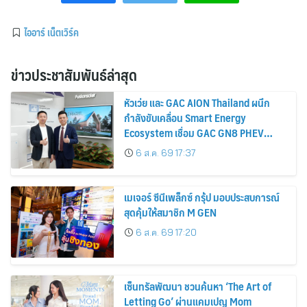
ไออาร์ เน็ตเวิร์ค
ข่าวประชาสัมพันธ์ล่าสุด
หัวเว่ย และ GAC AION Thailand ผนึก
กำลังขับเคลื่อน Smart Energy
Ecosystem เชื่อม GAC GN8 PHEV
รถยนต์ MPV ระดับพรีเมียม เข้ากับ
6 ส.ค. 69 17:37
พลังงานแสงอาทิตย์ภายในบ้าน
เมเจอร์ ซีนีเพล็กซ์ กรุ้ป มอบประสบการณ์
สุดคุ้มให้สมาชิก M GEN
6 ส.ค. 69 17:20
เซ็นทรัลพัฒนา ชวนค้นหา ‘The Art of
Letting Go’ ผ่านแคมเปญ Mom