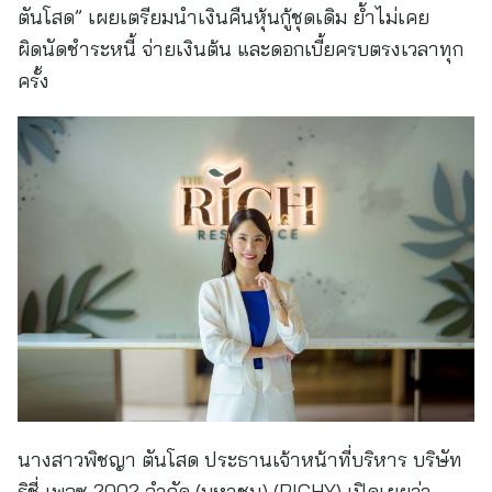
ตันโสด” เผยเตรียมนำเงินคืนหุ้นกู้ชุดเดิม ย้ำไม่เคย
ผิดนัดชำระหนี้ จ่ายเงินต้น และดอกเบี้ยครบตรงเวลาทุก
ครั้ง
นางสาวพิชญา ตันโสด ประธานเจ้าหน้าที่บริหาร บริษัท
ริชี่ เพลซ 2002 จำกัด (มหาชน) (RICHY) เปิดเผยว่า