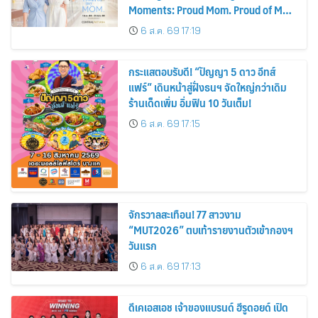
Moments: Proud Mom. Proud of My
Mom.
6 ส.ค. 69 17:19
กระแสตอบรับดี! “ปัญญา 5 ดาว อีทส์
แฟร์” เดินหน้าสู่ฝั่งธนฯ จัดใหญ่กว่าเดิม
ร้านเด็ดเพิ่ม อิ่มฟิน 10 วันเต็ม!
6 ส.ค. 69 17:15
จักรวาลสะเทือน! 77 สาวงาม
“MUT2026” ตบเท้ารายงานตัวเข้ากองฯ
วันแรก
6 ส.ค. 69 17:13
ดีเคเอสเอช เจ้าของแบรนด์ ฮีรูดอยด์ เปิด