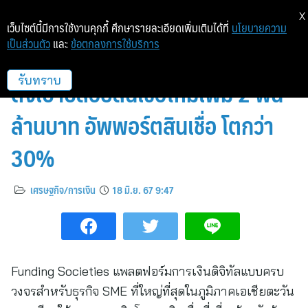
X
เว็บไซต์นี้มีการใช้งานคุกกี้ ศึกษารายละเอียดเพิ่มเติมได้ที่
นโยบายความ
เป็นส่วนตัว
และ
ข้อตกลงการใช้บริการ
Funding Societies เดินเกมรุก
ตั้งเป้าปล่อยสินเชื่อใหม่เพิ่ม 2 พัน
รับทราบ
ล้านบาท อัพพอร์ตสินเชื่อ โตกว่า
30%
เศรษฐกิจ/การเงิน
18 มิ.ย. 67 9:47
Funding Societies แพลตฟอร์มการเงินดิจิทัลแบบครบ
วงจรสำหรับธุรกิจ SME ที่ใหญ่ที่สุดในภูมิภาคเอเชียตะวัน