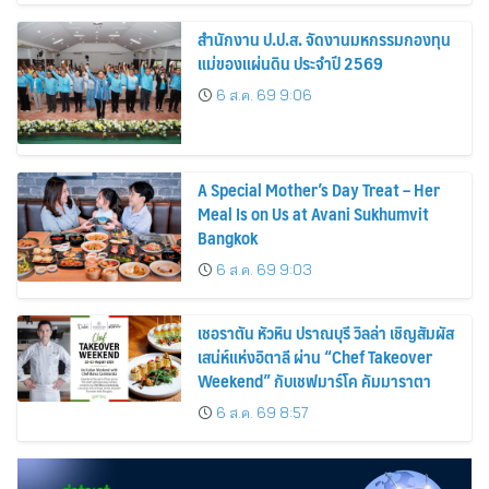
สำนักงาน ป.ป.ส. จัดงานมหกรรมกองทุน
แม่ของแผ่นดิน ประจำปี 2569
6 ส.ค. 69 9:06
A Special Mother’s Day Treat – Her
Meal Is on Us at Avani Sukhumvit
Bangkok
6 ส.ค. 69 9:03
เชอราตัน หัวหิน ปราณบุรี วิลล่า เชิญสัมผัส
เสน่ห์แห่งอิตาลี ผ่าน “Chef Takeover
Weekend” กับเชฟมาร์โค คัมมาราตา
6 ส.ค. 69 8:57