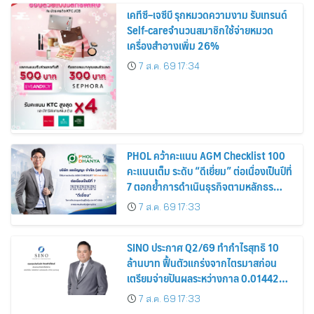
เคทีซี–เจซีบี รุกหมวดความงาม รับเทรนด์
Self-careจำนวนสมาชิกใช้จ่ายหมวด
เครื่องสำอางเพิ่ม 26%
7 ส.ค. 69 17:34
PHOL คว้าคะแนน AGM Checklist 100
คะแนนเต็ม ระดับ “ดีเยี่ยม” ต่อเนื่องเป็นปีที่
7 ตอกย้ำการดำเนินธุรกิจตามหลักธร
รมาภิบาล โปร่งใส สร้างความเชื่อมั่นผู้ถือ
7 ส.ค. 69 17:33
หุ้น
SINO ประกาศ Q2/69 ทำกำไรสุทธิ 10
ล้านบาท ฟื้นตัวแกร่งจากไตรมาสก่อน
เตรียมจ่ายปันผลระหว่างกาล 0.014423
บาทต่อหุ้น ครึ่งปีหลังมุ่งเติบโตต่อเนื่อง
7 ส.ค. 69 17:33