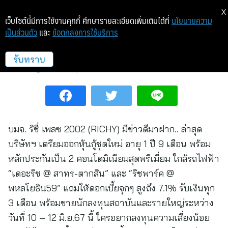
X
เว็บไซต์นี้มีการใช้งานคุกกี้ ศึกษารายละเอียดเพิ่มเติมได้ที่
นโยบายความ
เป็นส่วนตัว
และ
ข้อตกลงการใช้บริการ
หุ้นกู้ RICHY ของมันต้องมี!!
รับทราบ
เศรษฐกิจ/การเงิน
5 มิ.ย. 67 11:59
บมจ. ริชี่ เพลซ 2002 (RICHY) มีข่าวดีมาฝาก.. ล่าสุด
บริษัทฯ เตรียมออกหุ้นกู้ชุดใหม่ อายุ 1 ปี 9 เดือน พร้อม
หลักประกันเป็น 2 คอนโดมิเนียมสุดพรีเมี่ยม ใกล้รถไฟฟ้า
“เดอะริช @ สาทร-ตากสิน” และ “ริชพาร์ค @
พหลโยธิน59” แถมให้ดอกเบี้ยจุกๆ สูงถึง 7.1% รับเงินทุก
3 เดือน พร้อมขายนักลงทุนสถาบันและรายใหญ่ระหว่าง
วันที่ 10 – 12 มิ.ย.67 นี้ ใครอยากลงทุนความเสี่ยงน้อย