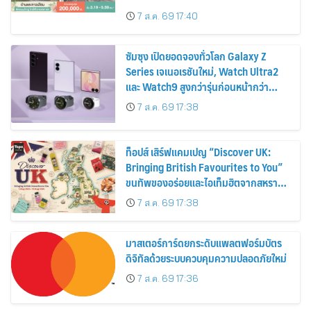
ส่วนลดและสิทธิพิเศษถึง 31 สิงหาคม
7 ส.ค. 69 17:40
2569
ซัมซุง เปิดยอดจองทั่วโลก Galaxy Z
Series เจเนอเรชันใหม่, Watch Ultra2
และ Watch9 สูงกว่ารุ่นก่อนหน้ากว่า
30%
7 ส.ค. 69 17:38
ท็อปส์ เสิร์ฟแคมเปญ “Discover UK:
Bringing British Favourites to You”
ขนทัพของอร่อยและไอเท็มฮิตจากสหราช
อาณาจักร ส่งตรงถึงมือตั้งแต่วันนี้ – 18
7 ส.ค. 69 17:38
สิงหาคมนี้
มาสเตอร์การ์ดยกระดับแพลตฟอร์มบัตร
ดิจิทัลด้วยระบบควบคุมความปลอดภัยใหม่
7 ส.ค. 69 17:36