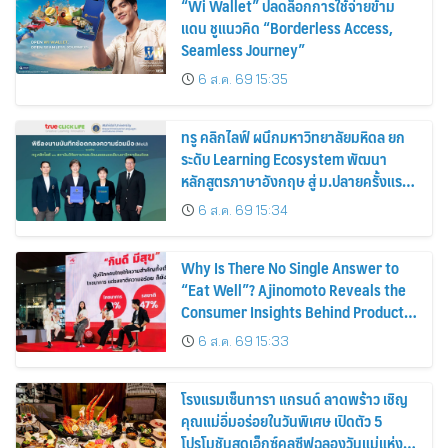
“Wi Wallet” ปลดล็อกการใช้จ่ายข้าม
แดน ชูแนวคิด “Borderless Access,
Seamless Journey”
6 ส.ค. 69 15:35
ทรู คลิกไลฟ์ ผนึกมหาวิทยาลัยมหิดล ยก
ระดับ Learning Ecosystem พัฒนา
หลักสูตรภาษาอังกฤษ สู่ ม.ปลายครั้งแรก!
พร้อมใช้ปีการศึกษา 2570
6 ส.ค. 69 15:34
Why Is There No Single Answer to
“Eat Well”? Ajinomoto Reveals the
Consumer Insights Behind Product
Innovation for Every Lifestyle
6 ส.ค. 69 15:33
โรงแรมเซ็นทารา แกรนด์ ลาดพร้าว เชิญ
คุณแม่อิ่มอร่อยในวันพิเศษ เปิดตัว 5
โปรโมชันสุดเอ็กซ์คลูซีฟฉลองวันแม่แห่ง