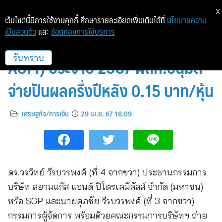
X
เว็บไซต์นี้มีการใช้งานคุกกี้ ศึกษารายละเอียดเพิ่มเติมได้ที่
นโยบายความ
เป็นส่วนตัว
และ
ข้อตกลงการใช้บริการ
SGP จัดประชุมสามัญผู้ถือหุ้น (E-
AGM) ประจำปี 2567 ผถห.อนุมัติ
รับทราบ
จ่ายปันผลครึ่งปีหลัง 0.15 บาท/หุ้น
เศรษฐกิจ/การเงิน
29 เม.ย. 67 16:09
ดร.วรวิทย์ วีรบวรพงศ์ (ที่ 4 จากขวา) ประธานกรรมการ
บริษัท สยามแก๊ส แอนด์ ปิโตรเคมีคัลส์ จำกัด (มหาชน)
หรือ SGP และนายศุภชัย วีรบวรพงศ์ (ที่ 3 จากขวา)
กรรมการผู้จัดการ พร้อมด้วยคณะกรรมการบริษัทฯ ถ่าย