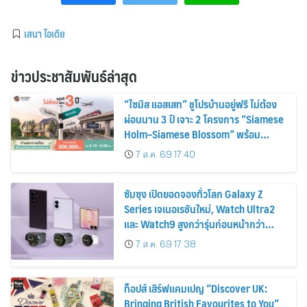
เสนา ไอเดีย
ข่าวประชาสัมพันธ์ล่าสุด
“ไซมิส แอสเสท” ชูโปรบ้านอยู่ฟรี ไม่ต้อง
ผ่อนนาน 3 ปี เจาะ 2 โครงการ “Siamese
Holm–Siamese Blossom” พร้อม
ส่วนลดและสิทธิพิเศษถึง 31 สิงหาคม
7 ส.ค. 69 17:40
2569
ซัมซุง เปิดยอดจองทั่วโลก Galaxy Z
Series เจเนอเรชันใหม่, Watch Ultra2
และ Watch9 สูงกว่ารุ่นก่อนหน้ากว่า
30%
7 ส.ค. 69 17:38
ท็อปส์ เสิร์ฟแคมเปญ “Discover UK:
Bringing British Favourites to You”