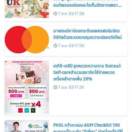
ขนทัพของอร่อยและไอเท็มฮิตจากสหราช
อาณาจักร ส่งตรงถึงมือตั้งแต่วันนี้ – 18
7 ส.ค. 69 17:38
สิงหาคมนี้
มาสเตอร์การ์ดยกระดับแพลตฟอร์มบัตร
ดิจิทัลด้วยระบบควบคุมความปลอดภัยใหม่
7 ส.ค. 69 17:36
เคทีซี–เจซีบี รุกหมวดความงาม รับเทรนด์
Self-careจำนวนสมาชิกใช้จ่ายหมวด
เครื่องสำอางเพิ่ม 26%
7 ส.ค. 69 17:34
PHOL คว้าคะแนน AGM Checklist 100
คะแนนเต็ม ระดับ “ดีเยี่ยม” ต่อเนื่องเป็นปีที่