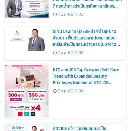
7 ตอกย้ำการดำเนินธุรกิจตามหลักธร
รมาภิบาล โปร่งใส สร้างความเชื่อมั่นผู้ถือ
7 ส.ค. 69 17:33
หุ้น
SINO ประกาศ Q2/69 ทำกำไรสุทธิ 10
ล้านบาท ฟื้นตัวแกร่งจากไตรมาสก่อน
เตรียมจ่ายปันผลระหว่างกาล 0.014423
บาทต่อหุ้น ครึ่งปีหลังมุ่งเติบโตต่อเนื่อง
7 ส.ค. 69 17:33
KTC and JCB Tap Growing Self-Care
Trend with Expanded Beauty
Privileges Number of KTC JCB
Cardmembers Spending on
7 ส.ค. 69 17:30
Cosmetics Rises 26%
ADVICE คว้า “ดีเยี่ยมสมควรเป็น