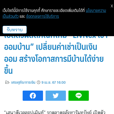
X
เว็บไซต์นี้มีการใช้งานคุกกี้ ศึกษารายละเอียดเพิ่มเติมได้ที่
นโยบายความ
เป็นส่วนตัว
และ
ข้อตกลงการใช้บริการ
“SENA” ฉีกทุกกฎการอยู่อาศัย
เปิดตัวผลิตภัณฑ์ใหม่ “LivNex เช่า
รับทราบ
ออมบ้าน” เปลี่ยนค่าเช่าเป็นเงิน
ออม สร้างโอกาสการมีบ้านได้ง่าย
ขึ้น
เศรษฐกิจ/การเงิน
9 เม.ย. 67 16:00
“เสนาดีเวลลอปเม้นท์” รุกตลาดอสังหาริมทรัพย์ เปิดตัว