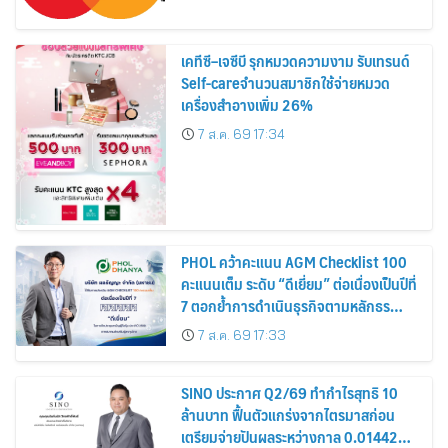
เคทีซี–เจซีบี รุกหมวดความงาม รับเทรนด์
Self-careจำนวนสมาชิกใช้จ่ายหมวด
เครื่องสำอางเพิ่ม 26%
7 ส.ค. 69 17:34
PHOL คว้าคะแนน AGM Checklist 100
คะแนนเต็ม ระดับ “ดีเยี่ยม” ต่อเนื่องเป็นปีที่
7 ตอกย้ำการดำเนินธุรกิจตามหลักธร
รมาภิบาล โปร่งใส สร้างความเชื่อมั่นผู้ถือ
7 ส.ค. 69 17:33
หุ้น
SINO ประกาศ Q2/69 ทำกำไรสุทธิ 10
ล้านบาท ฟื้นตัวแกร่งจากไตรมาสก่อน
เตรียมจ่ายปันผลระหว่างกาล 0.014423