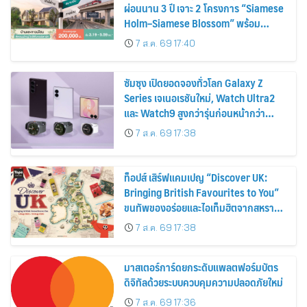
ผ่อนนาน 3 ปี เจาะ 2 โครงการ “Siamese
Holm–Siamese Blossom” พร้อม
ส่วนลดและสิทธิพิเศษถึง 31 สิงหาคม
7 ส.ค. 69 17:40
2569
ซัมซุง เปิดยอดจองทั่วโลก Galaxy Z
Series เจเนอเรชันใหม่, Watch Ultra2
และ Watch9 สูงกว่ารุ่นก่อนหน้ากว่า
30%
7 ส.ค. 69 17:38
ท็อปส์ เสิร์ฟแคมเปญ “Discover UK:
Bringing British Favourites to You”
ขนทัพของอร่อยและไอเท็มฮิตจากสหราช
อาณาจักร ส่งตรงถึงมือตั้งแต่วันนี้ – 18
7 ส.ค. 69 17:38
สิงหาคมนี้
มาสเตอร์การ์ดยกระดับแพลตฟอร์มบัตร
ดิจิทัลด้วยระบบควบคุมความปลอดภัยใหม่
7 ส.ค. 69 17:36