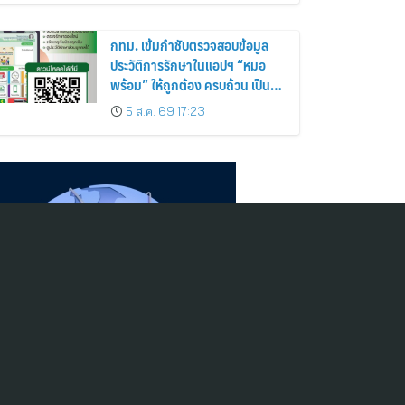
กทม. เข้มกำชับตรวจสอบข้อมูล
ประวัติการรักษาในแอปฯ “หมอ
พร้อม” ให้ถูกต้อง ครบถ้วน เป็น
ปัจจุบันป้องกันสวมสิทธิการรักษา
5 ส.ค. 69 17:23