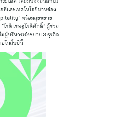
วกระโดด โดยมีปัจจัยหลักใน
ไอทีและเทคโนโลยีผ่านช่อง
ospitality” พร้อมลุยขยาย
ติ เชษฐโชติศักดิ์” ผู้ช่วย
ีมผู้บริหารเร่งขยาย 3 ธุรกิจ
ในสิ้นปีนี้