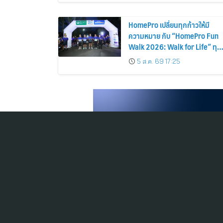
HomePro เปลี่ยนทุกก้าวให้มี
ความหมาย กับ “HomePro Fun
Walk 2026: Walk for Life” ทุก
ก้าวที่เดิน… คือโอกาสแห่งการมี
5 ส.ค. 69 17:25
ชีวิต