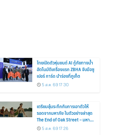
ไทยเปิดตัวหุ่นยนต์ AI กู้ภัยทางน้ำ
อัตโนมัติเครื่องแรก ZBHA จับมือซู
เปอร์ การ์ด นำร่องที่ภูเก็ต
5 ส.ค. 69 17:30
เตรียมลุ้นระทึกกับการเอาตัวให้
รอดจากมหาภัย ในตัวอย่างล่าสุด
The End of Oak Street – มหาภัย
สุดถนนโอ๊ค
5 ส.ค. 69 17:26