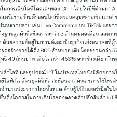
การลงทุนใน บริษัท อะลอตเท็ค จำกัด ผู้นำด้านการค้าปล
ักในการเติบโตที่โดดเด่นของ GIFT โดยในปีที่ผ่านมา 
จากเครือข่ายร้านค้าออนไลน์ที่ครอบคลุมหลายเซ็กเมนต
์มหลากหลาย เช่น Live Commerce บน TikTok และกา
ึงฐานลูกค้าที่แข็งแกร่งกว่า 3 ล้านคนต่อเดือน และภา
ก ด้วยความที่อยู่ในเทรนด์และเป็นธุรกิจแห่งอนาคตที่ผ
สามารถสร้างรายได้ถึง 806 ล้านบาท เติบโตทะยานกว่า 5
ทธิ 40 ล้านบาท เติบโตกว่า 463% จากช่วงเดียวกันของ
สินค้าไอที และอุปกรณ์ IoT ในประเทศไทยยังมีศักยภาพใน
ลฟ์สไตล์คนยุคดิจิทัล สะท้อนจากตัวเลขการใช้โทรศัพท
องจำนวนประชากรไทยทั้งหมด ด้านผู้ใช้อินเทอร์เน็ตใน
เห็นถึงโอกาสในการเติบโตของตลาดค้าปลีกสินค้า IoT 