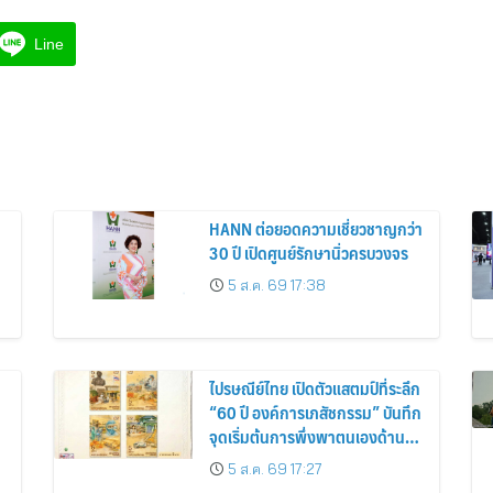
Line
HANN ต่อยอดความเชี่ยวชาญกว่า
30 ปี เปิดศูนย์รักษานิ่วครบวงจร
5 ส.ค. 69 17:38
ไปรษณีย์ไทย เปิดตัวแสตมป์ที่ระลึก
“60 ปี องค์การเภสัชกรรม” บันทึก
จุดเริ่มต้นการพึ่งพาตนเองด้านยา
ของไทย สู่ 6 ทศวรรษแห่งการ
5 ส.ค. 69 17:27
พัฒนาสุขภาพคนไทย