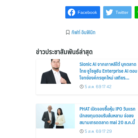
Facebook
Twitter
กิฟท์ อินฟินิท
ข่าวประชาสัมพันธ์ล่าสุด
Sionic AI จากเกาหลีใต้ บุกตลาด
ไทย ชูโซลูชัน Enterprise AI ตอบ
โจทย์องค์กรยุคใหม่ เสถียร
ปลอดภัย และใช้งานได้จริง
5 ส.ค. 69 17:42
PHAT เปิดจองซื้อหุ้น IPO วันแรก
นักลงทุนตอบรับล้นหลาม จ่อลง
สนามเทรดตลาด mai 20 ส.ค.นี้
5 ส.ค. 69 17:29