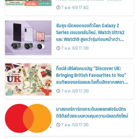
ส่วนลดและสิทธิพิเศษถึง 31 สิงหาคม
7 ส.ค. 69 17:40
2569
ซัมซุง เปิดยอดจองทั่วโลก Galaxy Z
Series เจเนอเรชันใหม่, Watch Ultra2
และ Watch9 สูงกว่ารุ่นก่อนหน้ากว่า
30%
7 ส.ค. 69 17:38
ท็อปส์ เสิร์ฟแคมเปญ “Discover UK:
Bringing British Favourites to You”
ขนทัพของอร่อยและไอเท็มฮิตจากสหราช
อาณาจักร ส่งตรงถึงมือตั้งแต่วันนี้ – 18
7 ส.ค. 69 17:38
สิงหาคมนี้
มาสเตอร์การ์ดยกระดับแพลตฟอร์มบัตร
ดิจิทัลด้วยระบบควบคุมความปลอดภัยใหม่
7 ส.ค. 69 17:36