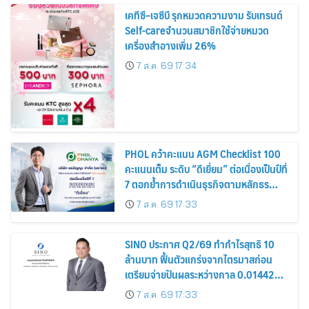
เคทีซี–เจซีบี รุกหมวดความงาม รับเทรนด์
Self-careจำนวนสมาชิกใช้จ่ายหมวด
เครื่องสำอางเพิ่ม 26%
7 ส.ค. 69 17:34
PHOL คว้าคะแนน AGM Checklist 100
คะแนนเต็ม ระดับ “ดีเยี่ยม” ต่อเนื่องเป็นปีที่
7 ตอกย้ำการดำเนินธุรกิจตามหลักธร
รมาภิบาล โปร่งใส สร้างความเชื่อมั่นผู้ถือ
7 ส.ค. 69 17:33
หุ้น
SINO ประกาศ Q2/69 ทำกำไรสุทธิ 10
ล้านบาท ฟื้นตัวแกร่งจากไตรมาสก่อน
เตรียมจ่ายปันผลระหว่างกาล 0.014423
บาทต่อหุ้น ครึ่งปีหลังมุ่งเติบโตต่อเนื่อง
7 ส.ค. 69 17:33