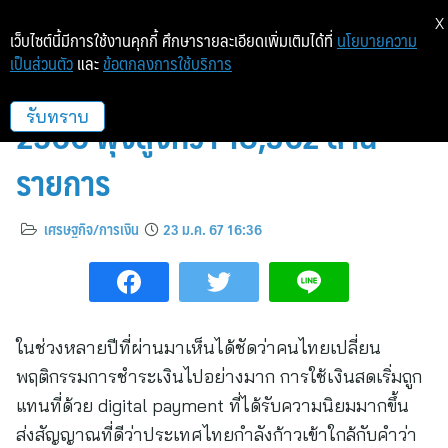
X
เว็บไซต์นี้มีการใช้งานคุกกี้ ศึกษารายละเอียดเพิ่มเติมได้ที่
นโยบายความ
เป็นส่วนตัว
และ
ข้อตกลงการใช้บริการ
NITMX เผยยอดใช้ “พร้อมเพย์” ปี
2566 พุ่งสูงกว่า 18,362 ล้าน
รับทราบ
รายการ
เศรษฐกิจ/การเงิน
23 ม.ค. 67 16:36
ในช่วงหลายปีที่ผ่านมาเห็นได้ชัดว่าคนไทยเปลี่ยน
พฤติกรรมการชำระเงินไปอย่างมาก การใช้เงินสดเริ่มถูก
แทนที่ด้วย digital payment ที่ได้รับความนิยมมากขึ้น
ส่งสัญญาณที่ดีว่าประเทศไทยกำลังก้าวเข้าใกล้กับคำว่า