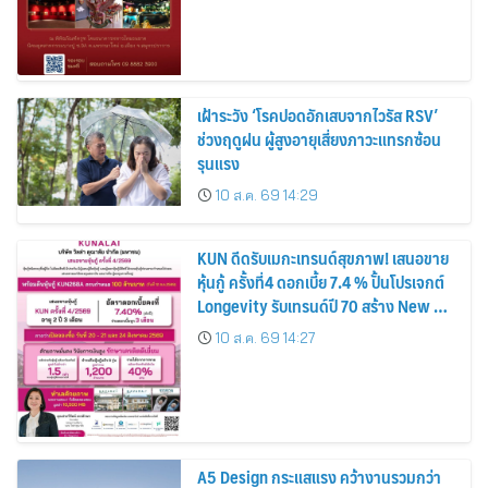
เฝ้าระวัง ‘โรคปอดอักเสบจากไวรัส RSV’
ช่วงฤดูฝน ผู้สูงอายุเสี่ยงภาวะแทรกซ้อน
รุนแรง
10 ส.ค. 69 14:29
KUN ดีดรับเมกะเทรนด์สุขภาพ! เสนอขาย
หุ้นกู้ ครั้งที่4 ดอกเบี้ย 7.4 % ปั้นโปรเจกต์
Longevity รับเทรนด์ปี 70 สร้าง New S-
Curve
10 ส.ค. 69 14:27
A5 Design กระแสแรง คว้างานรวมกว่า