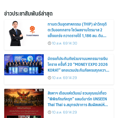
ข่าวประชาสัมพันธ์ล่าสุด
ทานตะวันอุตสาหกรรม (THIP) ผ่าวิกฤติ
ตะวันออกกลาง โชว์ผลงานไตรมาส 2
แข็งแกร่ง กวาดรายได้ 1,186 ลบ. ดัน
กำไรเพิ่มขึ้น 26% พร้อมอนุมัติปันผล
10 ส.ค. 69 14:30
ระหว่างกาล 0.55 บาท/หุ้น
มิตรแท้ประกันภัยร่วมงานมหกรรมารเงิน
โคราช ครั้งที่ 20 “MONEY EXPO 2026
KORAT” ยกขบวนประกันภัยครบทุกความ
ต้องการ พร้อมโปรโมชันลดเบี้ยสูงสุด
10 ส.ค. 69 14:29
15%
สิงหาฯ เดือนแห่งวันแม่ ชวนคุณแม่เที่ยว
“พิพิธภัณฑ์ครุฑ” แลนด์มาร์ก UNSEEN
Thai Thai จ.สมุทรปราการ สัมผัสเสน่ห์
มรดกไทย พร้อมขอพรเสริมสิริมงคล
10 ส.ค. 69 14:29