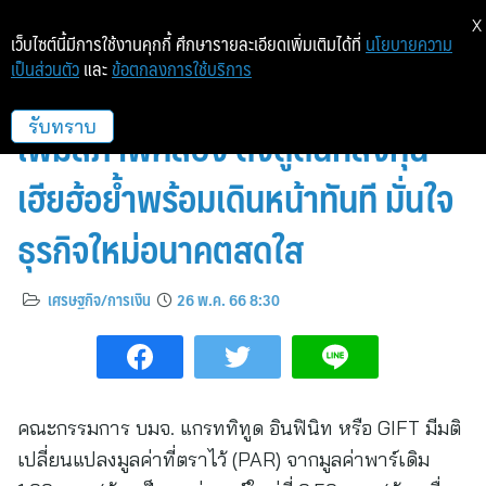
X
เว็บไซต์นี้มีการใช้งานคุกกี้ ศึกษารายละเอียดเพิ่มเติมได้ที่
นโยบายความ
เป็นส่วนตัว
และ
ข้อตกลงการใช้บริการ
GIFT แตกพาร์ใหม่ 0.50 บาท/หุ้น
เพิ่มสภาพคล่อง ดึงดูดนักลงทุน
รับทราบ
เฮียฮ้อย้ำพร้อมเดินหน้าทันที มั่นใจ
ธุรกิจใหม่อนาคตสดใส
เศรษฐกิจ/การเงิน
26 พ.ค. 66 8:30
คณะกรรมการ บมจ. แกรททิทูด อินฟินิท หรือ GIFT มีมติ
เปลี่ยนแปลงมูลค่าที่ตราไว้ (PAR) จากมูลค่าพาร์เดิม