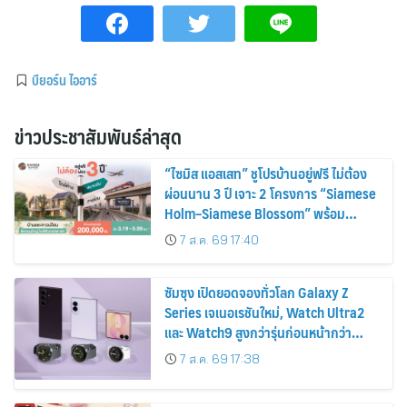
บียอร์น ไออาร์
ข่าวประชาสัมพันธ์ล่าสุด
“ไซมิส แอสเสท” ชูโปรบ้านอยู่ฟรี ไม่ต้อง
ผ่อนนาน 3 ปี เจาะ 2 โครงการ “Siamese
Holm–Siamese Blossom” พร้อม
ส่วนลดและสิทธิพิเศษถึง 31 สิงหาคม
7 ส.ค. 69 17:40
2569
ซัมซุง เปิดยอดจองทั่วโลก Galaxy Z
Series เจเนอเรชันใหม่, Watch Ultra2
และ Watch9 สูงกว่ารุ่นก่อนหน้ากว่า
30%
7 ส.ค. 69 17:38