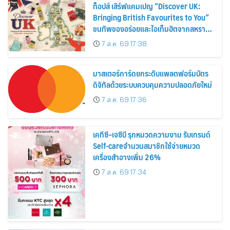
ท็อปส์ เสิร์ฟแคมเปญ “Discover UK:
Bringing British Favourites to You”
ขนทัพของอร่อยและไอเท็มฮิตจากสหราช
อาณาจักร ส่งตรงถึงมือตั้งแต่วันนี้ – 18
7 ส.ค. 69 17:38
สิงหาคมนี้
มาสเตอร์การ์ดยกระดับแพลตฟอร์มบัตร
ดิจิทัลด้วยระบบควบคุมความปลอดภัยใหม่
7 ส.ค. 69 17:36
เคทีซี–เจซีบี รุกหมวดความงาม รับเทรนด์
Self-careจำนวนสมาชิกใช้จ่ายหมวด
เครื่องสำอางเพิ่ม 26%
7 ส.ค. 69 17:34