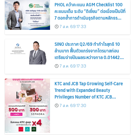
PHOL คว้าคะแนน AGM Checklist 100
คะแนนเต็ม ระดับ “ดีเยี่ยม” ต่อเนื่องเป็นปีที่
7 ตอกย้ำการดำเนินธุรกิจตามหลักธร
รมาภิบาล โปร่งใส สร้างความเชื่อมั่นผู้ถือ
7 ส.ค. 69 17:33
หุ้น
SINO ประกาศ Q2/69 ทำกำไรสุทธิ 10
ล้านบาท ฟื้นตัวแกร่งจากไตรมาสก่อน
เตรียมจ่ายปันผลระหว่างกาล 0.014423
บาทต่อหุ้น ครึ่งปีหลังมุ่งเติบโตต่อเนื่อง
7 ส.ค. 69 17:33
KTC and JCB Tap Growing Self-Care
Trend with Expanded Beauty
Privileges Number of KTC JCB
Cardmembers Spending on
7 ส.ค. 69 17:30
Cosmetics Rises 26%