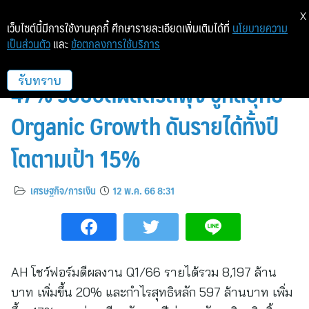
X
เว็บไซต์นี้มีการใช้งานคุกกี้ ศึกษารายละเอียดเพิ่มเติมได้ที่
นโยบายความ
เป็นส่วนตัว
และ
ข้อตกลงการใช้บริการ
AH โชว์งบ Q1/66 กำไรหลักโต
47% รับยอดผลิตรถพุ่ง ชูกลยุทธ์
รับทราบ
Organic Growth ดันรายได้ทั้งปี
โตตามเป้า 15%
เศรษฐกิจ/การเงิน
12 พ.ค. 66 8:31
AH โชว์ฟอร์มดีผลงาน Q1/66 รายได้รวม 8,197 ล้าน
บาท เพิ่มขึ้น 20% และกำไรสุทธิหลัก 597 ล้านบาท เพิ่ม