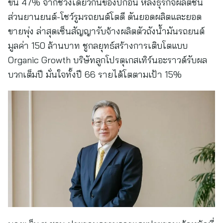
ขึ้น 47% จากช่วงเดียวกันของปีก่อน หลังธุรกิจผลิตชิ้น
ส่วนยานยนต์-โชว์รูมรถยนต์โตดี ดันยอดผลิตและยอด
ขายพุ่ง ล่าสุดเซ็นสัญญารับจ้างผลิตตัวถังน้ำมันรถยนต์
มูลค่า 150 ล้านบาท ชูกลยุทธ์สร้างการเติบโตแบบ
Organic Growth บริษัทลูกโปรตุเกสเทิร์นอะราวด์รับผล
บวกเต็มปี มั่นใจทั้งปี 66 รายได้โตตามเป้า 15%