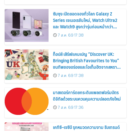
2569
ซัมซุง เปิดยอดจองทั่วโลก Galaxy Z
Series เจเนอเรชันใหม่, Watch Ultra2
และ Watch9 สูงกว่ารุ่นก่อนหน้ากว่า
30%
7 ส.ค. 69 17:38
ท็อปส์ เสิร์ฟแคมเปญ “Discover UK:
Bringing British Favourites to You”
ขนทัพของอร่อยและไอเท็มฮิตจากสหราช
อาณาจักร ส่งตรงถึงมือตั้งแต่วันนี้ – 18
7 ส.ค. 69 17:38
สิงหาคมนี้
มาสเตอร์การ์ดยกระดับแพลตฟอร์มบัตร
ดิจิทัลด้วยระบบควบคุมความปลอดภัยใหม่
7 ส.ค. 69 17:36
เคทีซี–เจซีบี รุกหมวดความงาม รับเทรนด์