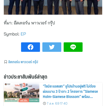
ที่มา:
อีสเทอร์น พาวเวอร์ กรุ๊ป
Symbol:
EP
อีสเทอร์น พาวเวอร์ กรุ๊ป
ข่าวประชาสัมพันธ์ล่าสุด
“ไซมิส แอสเสท” ชูโปรบ้านอยู่ฟรี ไม่ต้อง
ผ่อนนาน 3 ปี เจาะ 2 โครงการ “Siamese
Holm–Siamese Blossom” พร้อม
ส่วนลดและสิทธิพิเศษถึง 31 สิงหาคม
7 ส.ค. 69 17:40