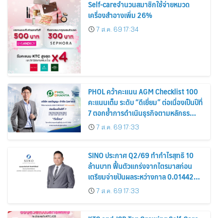
Self-careจำนวนสมาชิกใช้จ่ายหมวด
เครื่องสำอางเพิ่ม 26%
7 ส.ค. 69 17:34
PHOL คว้าคะแนน AGM Checklist 100
คะแนนเต็ม ระดับ “ดีเยี่ยม” ต่อเนื่องเป็นปีที่
7 ตอกย้ำการดำเนินธุรกิจตามหลักธร
รมาภิบาล โปร่งใส สร้างความเชื่อมั่นผู้ถือ
7 ส.ค. 69 17:33
หุ้น
SINO ประกาศ Q2/69 ทำกำไรสุทธิ 10
ล้านบาท ฟื้นตัวแกร่งจากไตรมาสก่อน
เตรียมจ่ายปันผลระหว่างกาล 0.014423
บาทต่อหุ้น ครึ่งปีหลังมุ่งเติบโตต่อเนื่อง
7 ส.ค. 69 17:33